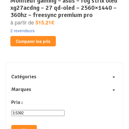
moniteur gaming – asus – rog strix oled
xg27acdng – 27 qd-oled – 2560×1440 –
360hz – freesync premium pro
à partir de
515.21€
2 revendeurs
Comparer les prix
Catégories
Marques
Prix :