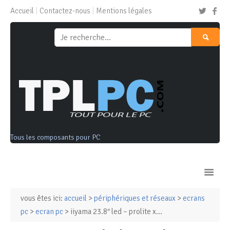
Accueil
Contactez-nous
Mentions légales
Tous les composants pour PC
vous êtes ici:
accueil
>
périphériques et réseaux
>
ecrans
Ordinateurs & Tablettes
pc
>
ecran pc
> iiyama 23.8″ led – prolite x...
Composants