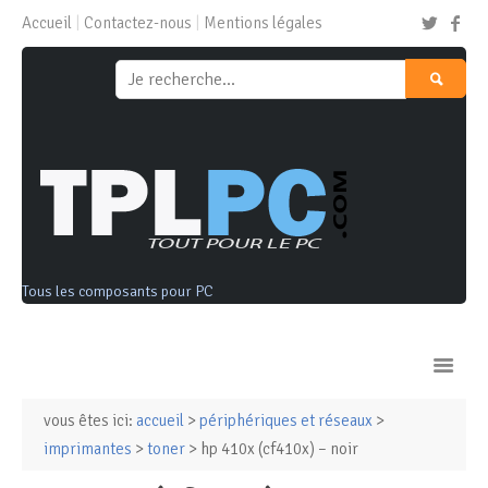
Accueil
Contactez-nous
Mentions légales
Tous les composants pour PC
vous êtes ici:
accueil
>
périphériques et réseaux
>
Ordinateurs & Tablettes
imprimantes
>
toner
> hp 410x (cf410x) – noir
Composants