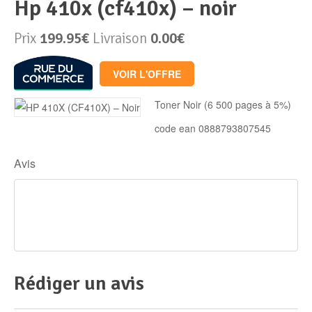
hp 410x (cf410x) – noir
Périphériques & Réseaux
Prix
199.95€
Livraison
0.00€
PC de bureau
PC portable
Alimentation PC
VOIR L'OFFRE
Toner Noir (6 500 pages à 5%)
Mini PC
Boitier PC
Clavier & Souris
code ean 0888793807545
PC Tout-en-un
Carte graphique
Ecran PC
Avis
PC en kit
Carte mère
Imprimante
Barebone
Mémoire PC
Réseaux
Tablettes
Mémoire Notebook
Rédiger un avis
Processeur