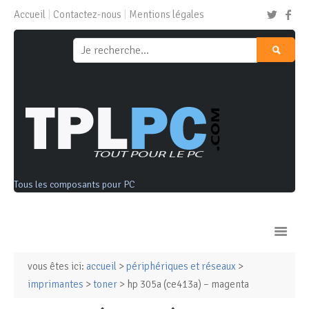
Accueil
Contactez-nous
Mentions légales
Tous les composants pour PC
vous êtes ici:
accueil
>
périphériques et réseaux
>
Ordinateurs & Tablettes
imprimantes
>
toner
> hp 305a (ce413a) – magenta
Composants