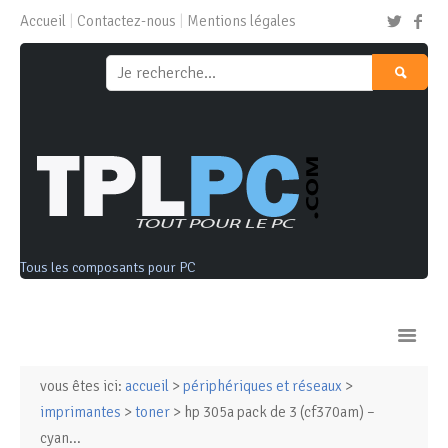
Accueil
Contactez-nous
Mentions légales
Tous les composants pour PC
vous êtes ici:
accueil
>
périphériques et réseaux
>
Ordinateurs & Tablettes
imprimantes
>
toner
> hp 305a pack de 3 (cf370am) –
cyan...
Composants