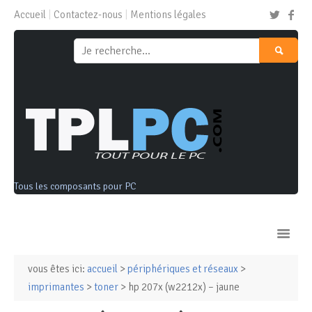
Accueil
Contactez-nous
Mentions légales
Tous les composants pour PC
vous êtes ici:
accueil
>
périphériques et réseaux
>
Ordinateurs & Tablettes
imprimantes
>
toner
> hp 207x (w2212x) – jaune
Composants