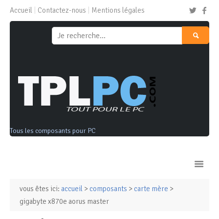
Accueil
Contactez-nous
Mentions légales
Tous les composants pour PC
vous êtes ici:
accueil
>
composants
>
carte mère
>
Ordinateurs & Tablettes
gigabyte x870e aorus master
Composants