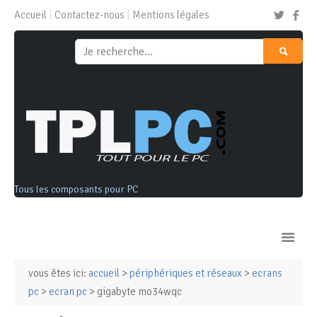
Accueil
Contactez-nous
Mentions légales
Tous les composants pour PC
vous êtes ici:
accueil
>
périphériques et réseaux
>
ecrans
Ordinateurs & Tablettes
pc
>
ecran pc
> gigabyte mo34wqc
Composants