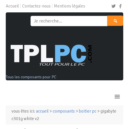
Accueil
Contactez-nous
Mentions légales
Tous les composants pour PC
vous êtes ici:
accueil
>
composants
>
boitier pc
> gigabyte
Ordinateurs & Tablettes
c301g white v2
Composants