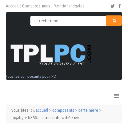
Accueil
Contactez-nous
Mentions légales
Tous les composants pour PC
vous êtes ici:
accueil
>
composants
>
carte mère
>
Ordinateurs & Tablettes
gigabyte b850m aorus elite wifi6e ice
Composants