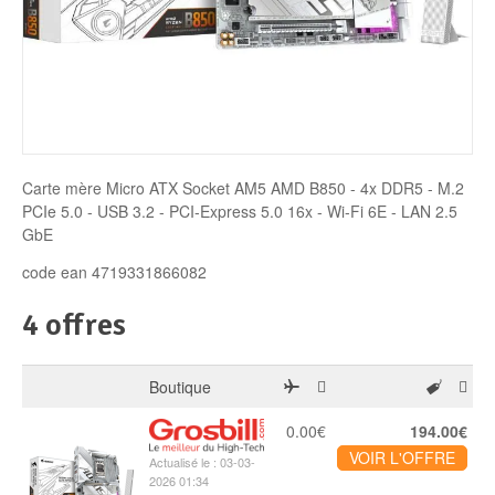
Disque SSD
Carte mère Micro ATX Socket AM5 AMD B850 - 4x DDR5 - M.2
PCIe 5.0 - USB 3.2 - PCI-Express 5.0 16x - Wi-Fi 6E - LAN 2.5
GbE
code ean 4719331866082
4 offres
Boutique
0.00€
194.00€
VOIR L'OFFRE
Actualisé le : 03-03-
2026 01:34