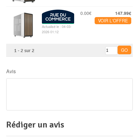
0.00€
147.99€
VOIR L'OFFRE
Actualisé le : 04-03-
2026 01:12
1
-
2
sur
2
Avis
Rédiger un avis