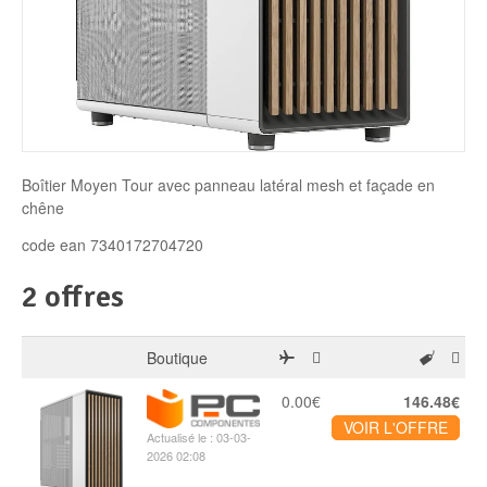
Disque SSD
Boîtier Moyen Tour avec panneau latéral mesh et façade en
chêne
code ean 7340172704720
2 offres
Boutique
0.00€
146.48€
VOIR L'OFFRE
Actualisé le : 03-03-
2026 02:08