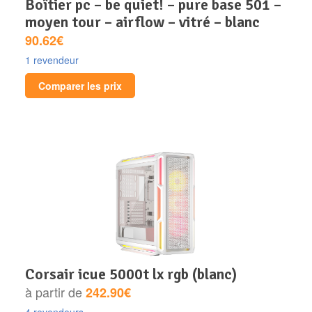
boîtier pc – be quiet! – pure base 501 –
moyen tour – airflow – vitré – blanc
90.62€
1 revendeur
Comparer les prix
corsair icue 5000t lx rgb (blanc)
à partir de
242.90€
4 revendeurs