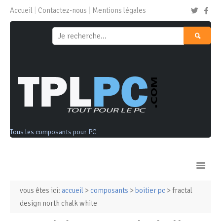
Accueil
Contactez-nous
Mentions légales
Tous les composants pour PC
vous êtes ici:
accueil
>
composants
>
boitier pc
> fractal
Ordinateurs & Tablettes
design north chalk white
Composants