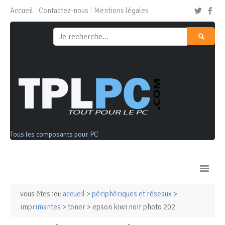
Accueil
Contactez-nous
Mentions légales
Tous les composants pour PC
vous êtes ici:
accueil
>
périphériques et réseaux
>
Ordinateurs & Tablettes
imprimantes
>
toner
> epson kiwi noir photo 202
Composants