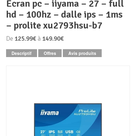
ecran pc – iiyama – 27 – full
hd – 100hz – dalle ips – 1ms
Périphériques & Réseaux
PC de bureau
– prolite xu2793hsu-b7
PC portable
Alimentation PC
De
125.99€
à
149.90€
Mini PC
Boitier PC
Clavier & Souris
Descriptif
Offres
Avis produits
PC Tout-en-un
Carte graphique
Ecran PC
PC en kit
Carte mère
Imprimante
Barebone
Mémoire PC
Réseaux
Tablettes
Mémoire Notebook
Processeur