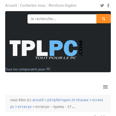
Accueil
Contactez-nous
Mentions légales
Tous les composants pour PC
vous êtes ici:
accueil
>
périphériques et réseaux
>
ecrans
Ordinateurs & Tablettes
pc
>
ecran pc
> ecran pc – iiyama – 27 ̵...
Composants