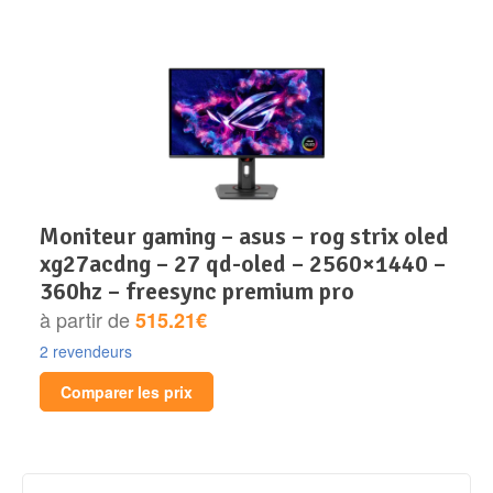
moniteur gaming – asus – rog strix oled
xg27acdng – 27 qd-oled – 2560×1440 –
360hz – freesync premium pro
à partir de
515.21€
2 revendeurs
Comparer les prix