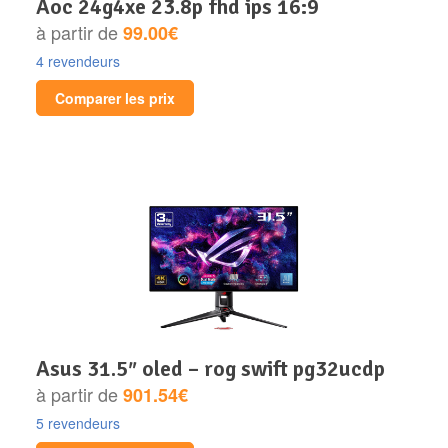
aoc 24g4xe 23.8p fhd ips 16:9
à partir de
99.00€
4 revendeurs
Comparer les prix
asus 31.5″ oled – rog swift pg32ucdp
à partir de
901.54€
5 revendeurs