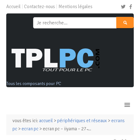
Accueil
Contactez-nous
Mentions légales
Tous les composants pour PC
vous êtes ici:
accueil
>
périphériques et réseaux
>
ecrans
Ordinateurs & Tablettes
pc
>
ecran pc
> ecran pc – iiyama – 27 ̵...
Composants