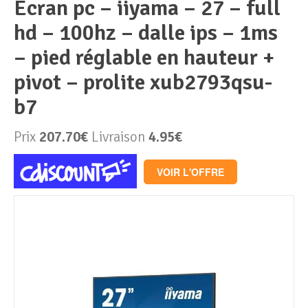
ecran pc – iiyama – 27 – full
hd – 100hz – dalle ips – 1ms
Périphériques & Réseaux
PC de bureau
– pied réglable en hauteur +
PC portable
Alimentation PC
pivot – prolite xub2793qsu-
b7
Mini PC
Boitier PC
Clavier & Souris
Prix
207.70€
Livraison
4.95€
PC Tout-en-un
Carte graphique
Ecran PC
VOIR L'OFFRE
PC en kit
Carte mère
Imprimante
Barebone
Mémoire PC
Réseaux
Tablettes
Mémoire Notebook
Processeur