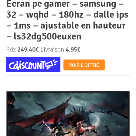
ecran pc gamer – samsung –
32 – wqhd – 180hz – dalle ips
Périphériques & Réseaux
PC de bureau
– 1ms – ajustable en hauteur
PC portable
Alimentation PC
– ls32dg500euxen
Mini PC
Boitier PC
Clavier & Souris
Prix
249.40€
Livraison
4.95€
PC Tout-en-un
Carte graphique
Ecran PC
VOIR L'OFFRE
PC en kit
Carte mère
Imprimante
Barebone
Mémoire PC
Réseaux
Tablettes
Mémoire Notebook
Processeur