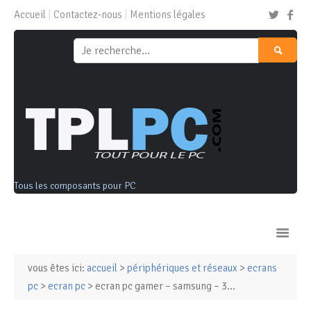
Accueil
Contactez-nous
Mentions légales
Tous les composants pour PC
vous êtes ici:
accueil
>
périphériques et réseaux
>
ecrans
Ordinateurs & Tablettes
pc
>
ecran pc
> ecran pc gamer – samsung – 3...
Composants