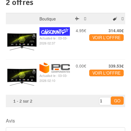
2 offres
Boutique
4.95€
314.40€
VOIR L'OFFRE
Actualisé le : 03-03-
2026 02:37
0.00€
339.53€
VOIR L'OFFRE
Actualisé le : 03-03-
2026 02:10
1
-
2
sur
2
Avis