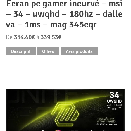
ecran pc gamer incurvé – msi
– 34 – uwqhd – 180hz – dalle
Périphériques & Réseaux
PC de bureau
va – 1ms – mag 345cqr
PC portable
Alimentation PC
De
314.40€
à
339.53€
Mini PC
Boitier PC
Clavier & Souris
Descriptif
Offres
Avis produits
PC Tout-en-un
Carte graphique
Ecran PC
PC en kit
Carte mère
Imprimante
Barebone
Mémoire PC
Réseaux
Tablettes
Mémoire Notebook
Processeur