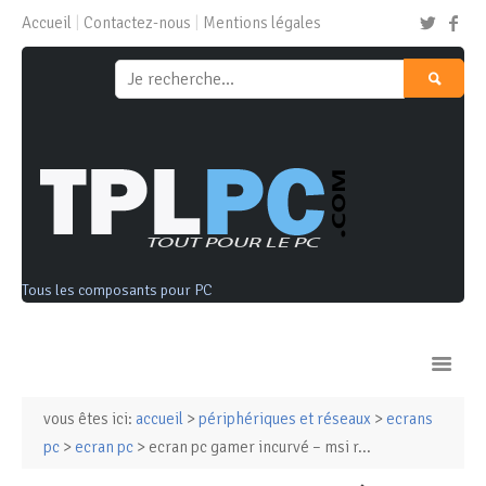
Accueil
Contactez-nous
Mentions légales
Tous les composants pour PC
vous êtes ici:
accueil
>
périphériques et réseaux
>
ecrans
Ordinateurs & Tablettes
pc
>
ecran pc
> ecran pc gamer incurvé – msi r...
Composants