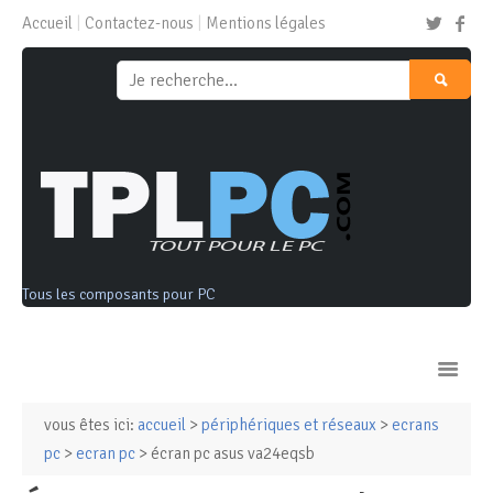
Accueil
Contactez-nous
Mentions légales
Tous les composants pour PC
vous êtes ici:
accueil
>
périphériques et réseaux
>
ecrans
Ordinateurs & Tablettes
pc
>
ecran pc
> écran pc asus va24eqsb
Composants