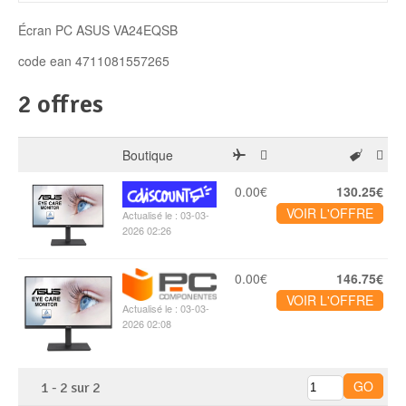
Disque SSD
Écran PC ASUS VA24EQSB
code ean 4711081557265
2 offres
Boutique
0.00€
130.25€
VOIR L'OFFRE
Actualisé le : 03-03-
2026 02:26
0.00€
146.75€
VOIR L'OFFRE
Actualisé le : 03-03-
2026 02:08
1
-
2
sur
2