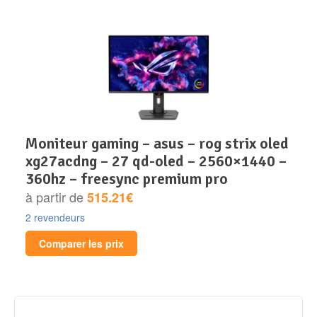
moniteur gaming – asus – rog strix oled
xg27acdng – 27 qd-oled – 2560×1440 –
360hz – freesync premium pro
à partir de
515.21€
2 revendeurs
Comparer les prix