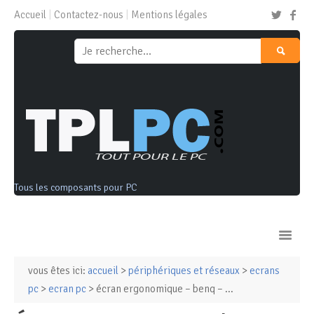
Accueil
Contactez-nous
Mentions légales
Tous les composants pour PC
vous êtes ici:
accueil
>
périphériques et réseaux
>
ecrans
Ordinateurs & Tablettes
pc
>
ecran pc
> écran ergonomique – benq – ...
Composants