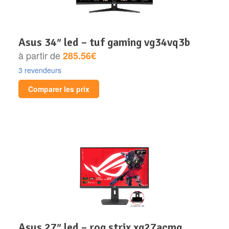
asus 34″ led – tuf gaming vg34vq3b
à partir de
285.56€
3 revendeurs
Comparer les prix
asus 27″ led – rog strix xg27acmg