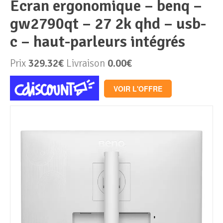
écran ergonomique – benq –
gw2790qt – 27 2k qhd – usb-
Périphériques & Réseaux
PC de bureau
c – haut-parleurs intégrés
PC portable
Alimentation PC
Prix
329.32€
Livraison
0.00€
Mini PC
Boitier PC
Clavier & Souris
VOIR L'OFFRE
PC Tout-en-un
Carte graphique
Ecran PC
PC en kit
Carte mère
Imprimante
Barebone
Mémoire PC
Réseaux
Tablettes
Mémoire Notebook
Processeur