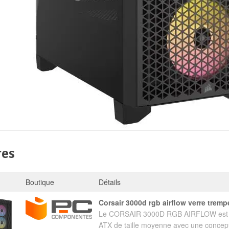
res
Boutique
Détails
corsair 3000d rgb airflow verre tremp
Le CORSAIR 3000D RGB AIRFLOW est d
ATX de taille moyenne avec une concepti