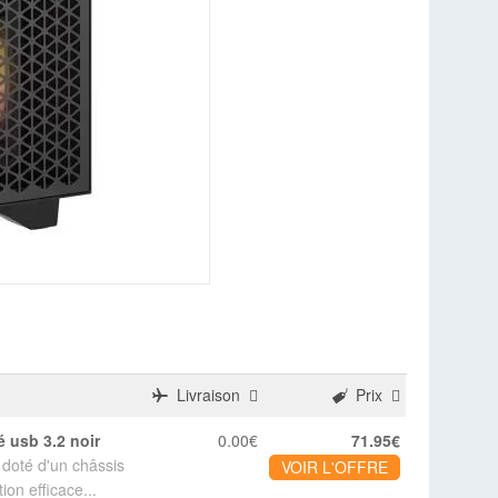
Livraison
Prix
é usb 3.2 noir
0.00€
71.95€
oté d'un châssis
VOIR L'OFFRE
on efficace...