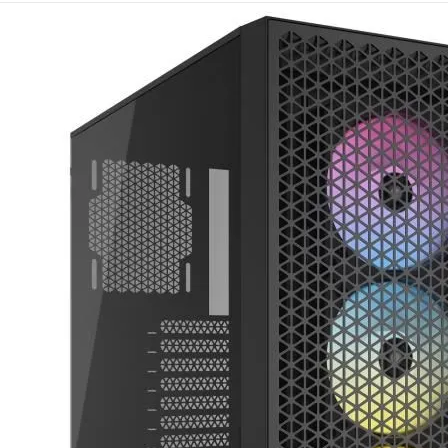
Mémoire PC
Mémoire Notebook
Processeur
Disque SSD