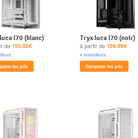
 luca l70 (blanc)
tryx luca l70 (noir)
ir de
à partir de
193.50€
199.99€
ndeurs
4 revendeurs
arer les prix
Comparer les prix