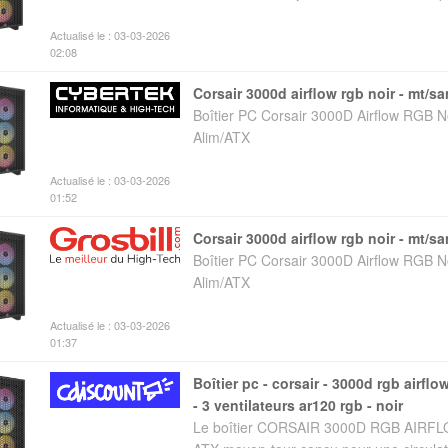
Actualisé le : 03-03-2026
02:08
corsair 3000d airflow rgb noir - mt/s
Boîtier PC Corsair 3000D Airflow RGB N
Alim/ATX
Actualisé le : 03-03-2026
01:52
corsair 3000d airflow rgb noir - mt/s
Boîtier PC Corsair 3000D Airflow RGB N
Alim/ATX
Actualisé le : 03-03-2026
01:37
boîtier pc - corsair - 3000d rgb airflow - atx moyen-tour
- 3 ventilateurs ar120 rgb - noir
Le boîtier CORSAIR 3000D RGB AIRFL