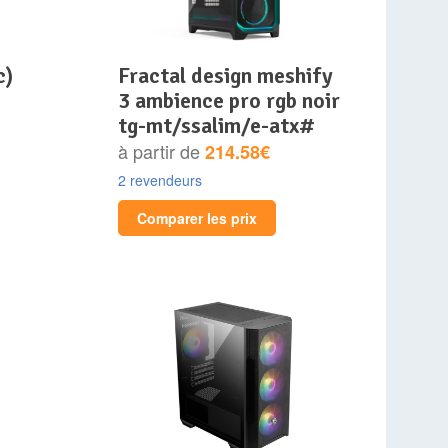
c)
fractal design meshify
3 ambience pro rgb noir
tg-mt/ssalim/e-atx#
à partir de
214.58€
2 revendeurs
Comparer les prix