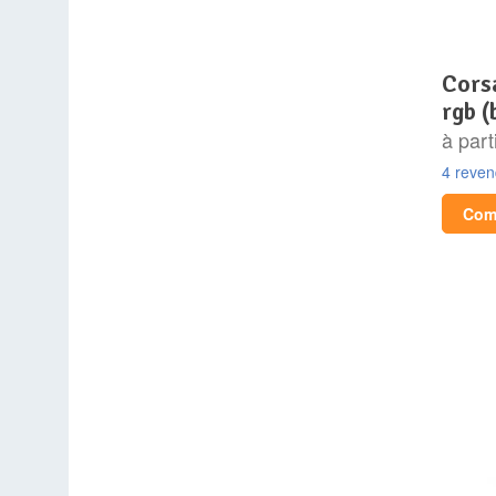
corsair icue 5000t lx
rgb (
à part
4 reve
Comp