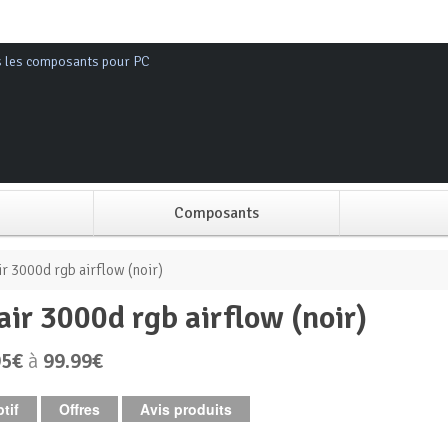
s les composants pour PC
Composants
Alimentation PC
r 3000d rgb airflow (noir)
sair 3000d rgb airflow (noir)
Boitier PC
95€
à
99.99€
Carte graphique
tif
Offres
Avis produits
Carte mère