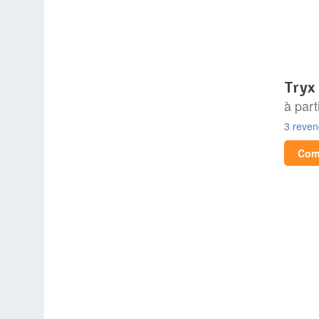
tryx
à part
3 reve
Comp