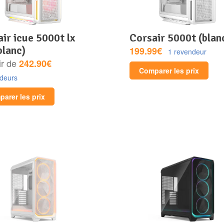
corsair 5000t (blan
blanc)
199.99€
1 revendeur
ir de
242.90€
Comparer les prix
ndeurs
arer les prix