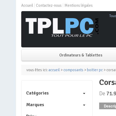
Accueil
Contactez-nous
Mentions légales
Tou
Ordinateurs & Tablettes
PC de bureau
vous êtes ici:
accueil
>
composants
>
boitier pc
> corsai
cor
PC portable
Catégories
De
71.
Mini PC
Marques
Descrip
PC Tout-en-un