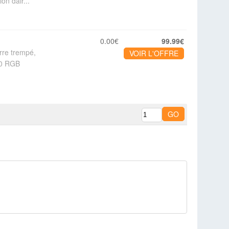
on dair...
0.00€
99.99€
rre trempé,
VOIR L'OFFRE
120 RGB