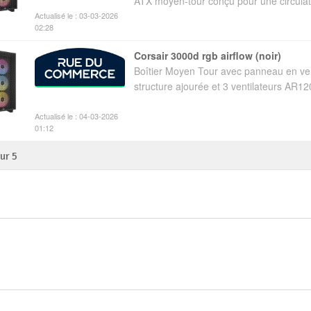
ATX moyen-tour conçu pour une circulati
Actualisé le : 03-03-2026
02:28
corsair 3000d rgb airflow (noir)
Boîtier Moyen Tour avec panneau en ve
structure ajourée et 3 ventilateurs AR
Actualisé le : 04-03-2026
01:12
sur
5