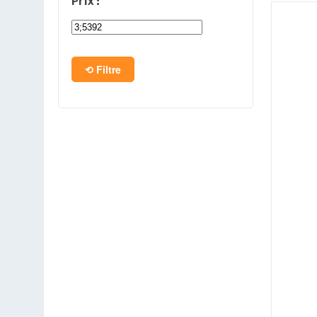
Prix :
PC en kit
Barebone
Filtre
Tablettes