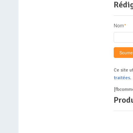
Rédig
Nom
*
Ce site u
traitées
.
[fbcomme
Produ