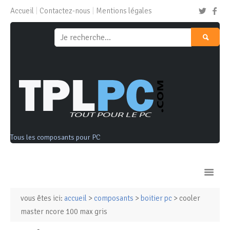
Accueil
Contactez-nous
Mentions légales
Tous les composants pour PC
vous êtes ici:
accueil
>
composants
>
boitier pc
> cooler
Ordinateurs & Tablettes
master ncore 100 max gris
Composants