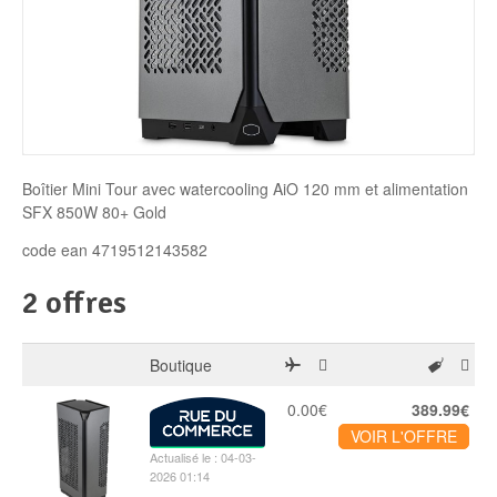
Disque SSD
Boîtier Mini Tour avec watercooling AiO 120 mm et alimentation
SFX 850W 80+ Gold
code ean 4719512143582
2 offres
Boutique
0.00€
389.99€
VOIR L'OFFRE
Actualisé le : 04-03-
2026 01:14