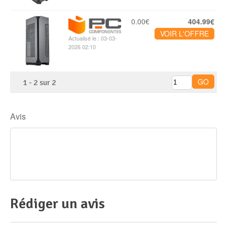
0.00€
404.99€
VOIR L'OFFRE
Actualisé le : 03-03-
2026 02:10
1
-
2
sur
2
Avis
Rédiger un avis