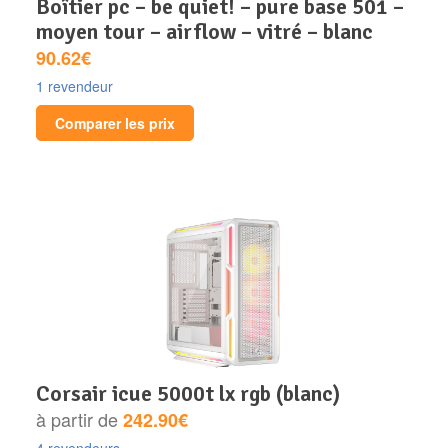
boîtier pc – be quiet! – pure base 501 –
moyen tour – airflow – vitré – blanc
90.62€
1 revendeur
Comparer les prix
corsair icue 5000t lx rgb (blanc)
à partir de
242.90€
4 revendeurs