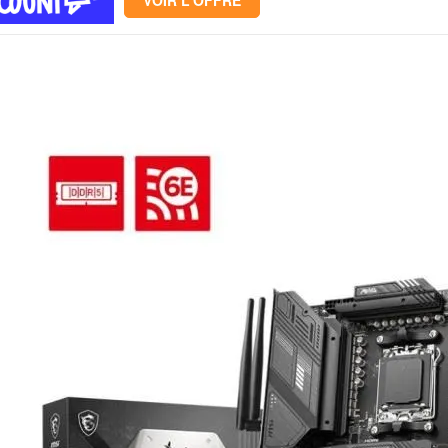
VOIR L'OFFRE
Mémoire PC
Mémoire Notebook
Processeur
Disque SSD