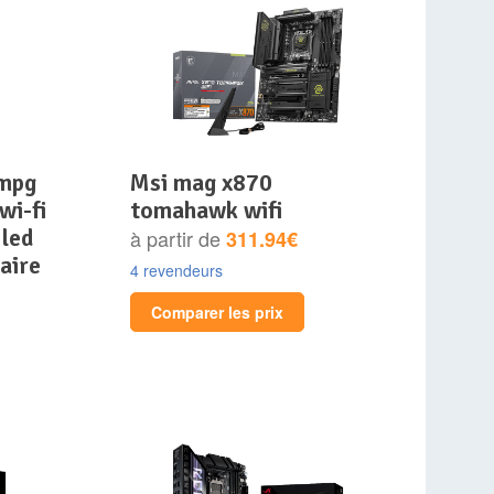
msi mag x870
wi-fi
tomahawk wifi
 led
à partir de
311.94€
aire
4 revendeurs
Comparer les prix