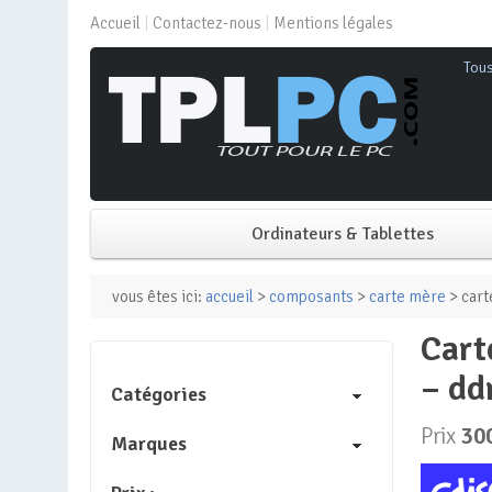
Accueil
Contactez-nous
Mentions légales
Tou
Ordinateurs & Tablettes
PC de bureau
vous êtes ici:
accueil
>
composants
>
carte mère
> cart
carte mère – msi – mag x670e tomahawk wifi – amd socket am5
PC portable
– dd
Catégories
Mini PC
Prix
30
Marques
PC Tout-en-un