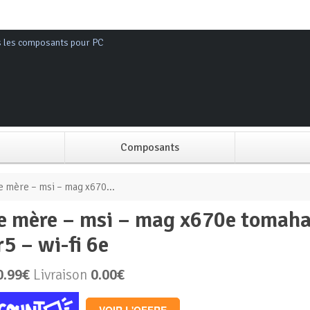
s les composants pour PC
Composants
Alimentation PC
e mère – msi – mag x670...
Boitier PC
r5 – wi-fi 6e
Carte graphique
0.99€
Livraison
0.00€
Carte mère