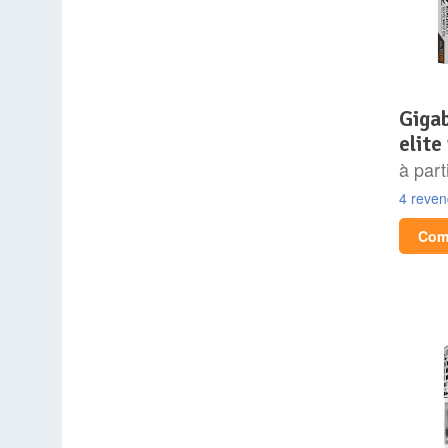
gigabyte x870 aorus
elite
à part
4 reve
Comp