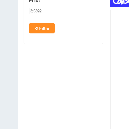
Prix :
PC en kit
Barebone
Filtre
Tablettes