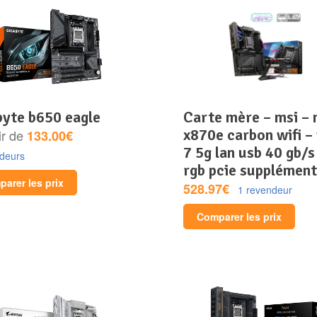
abyte b650 eagle
carte mère – msi – mpg
x870e carbon wifi – 
ir de
133.00€
7 5g lan usb 40 gb/s
ndeurs
rgb pcie supplément
arer les prix
528.97€
1 revendeur
Comparer les prix