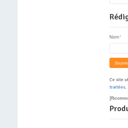
Rédig
Nom
*
Ce site u
traitées
.
[fbcomme
Produ