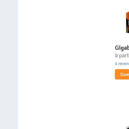
gig
à part
4 reve
Comp