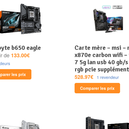
abyte b650 eagle
carte mère – msi – mpg
x870e carbon wifi – 
ir de
133.00€
7 5g lan usb 40 gb/s
ndeurs
rgb pcie supplément
arer les prix
528.97€
1 revendeur
Comparer les prix