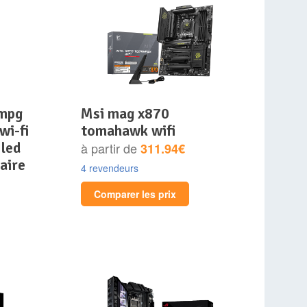
msi mag x870
wi-fi
tomahawk wifi
 led
à partir de
311.94€
aire
4 revendeurs
Comparer les prix