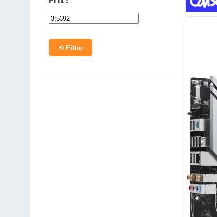
Prix :
PC en kit
Barebone
Filtre
Tablettes