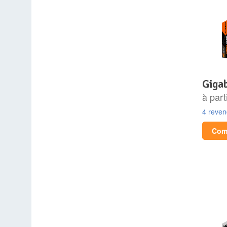
gig
à part
4 reve
Comp