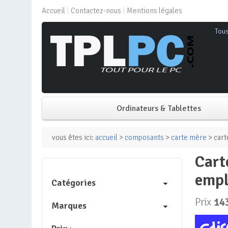
Accueil
Contactez-nous
Mentions légales
Tou
Ordinateurs & Tablettes
PC de bureau
vous êtes ici:
accueil
>
composants
>
carte mère
> cart
carte mère – asus – prime b650m-a wifi ii – amd b650 –
PC portable
empl
Catégories
Mini PC
Prix
14
Marques
PC Tout-en-un