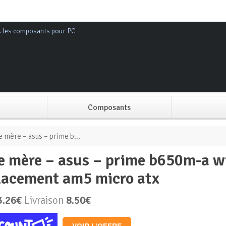
s les composants pour PC
Composants
Alimentation PC
e mère – asus – prime b...
Boitier PC
acement am5 micro atx
Carte graphique
3.26€
Livraison
8.50€
Carte mère