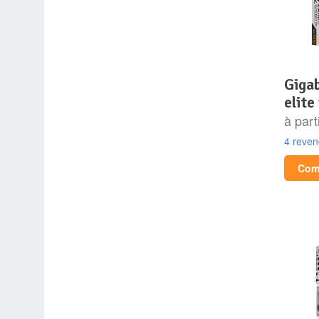
gigabyte x870 aorus
elite
à part
4 reve
Comp