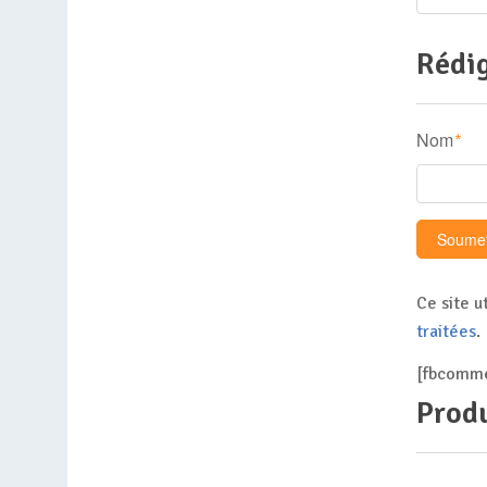
Rédig
Nom
*
Ce site u
traitées
.
[fbcomme
Produ