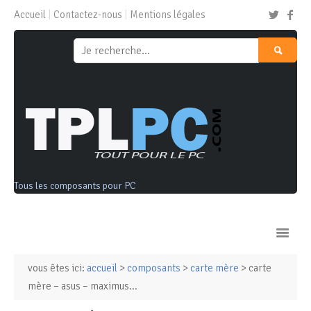
Accueil
Contactez-nous
Mentions légales
Tous les composants pour PC
vous êtes ici:
accueil
>
composants
>
carte mère
> carte
Ordinateurs & Tablettes
mère – asus – maximus...
Composants