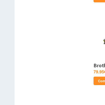
bro
79.95
Comp