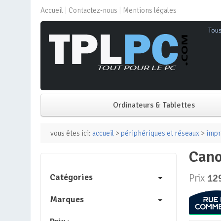
Accueil
Contactez-nous
Mentions légales
Tou
Ordinateurs & Tablettes
PC de bureau
vous êtes ici:
accueil
>
périphériques et réseaux
>
impr
can
PC portable
Catégories
Prix
12
Mini PC
Marques
PC Tout-en-un