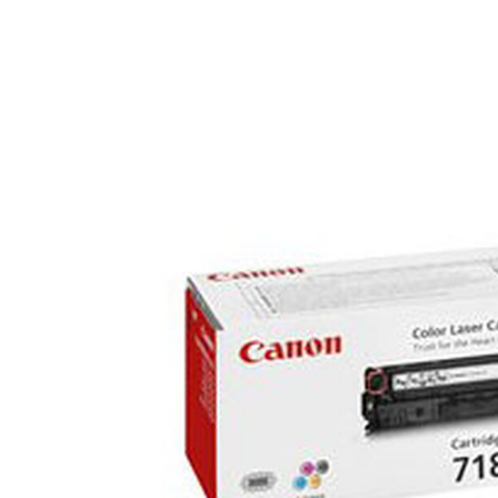
Mémoire PC
Mémoire Notebook
Processeur
Disque SSD