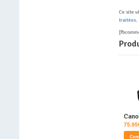
Ce site u
traitées
.
[fbcomme
Produ
can
75.95
Comp