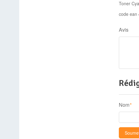
Toner Cy
code ean
Avis
Rédig
Nom
*