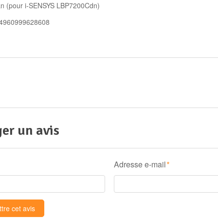
an (pour i-SENSYS LBP7200Cdn)
 4960999628608
er un avis
Adresse e-mail
*