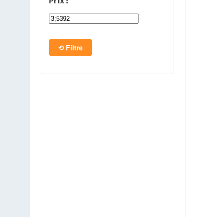
Prix :
PC en kit
Barebone
Filtre
Tablettes