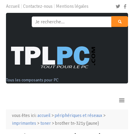
Accueil
Contactez-nous
Mentions légales
Tous les composants pour PC
vous êtes ici:
accueil
>
périphériques et réseaux
>
Ordinateurs & Tablettes
imprimantes
>
toner
> brother tn-321y (jaune)
Composants