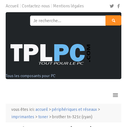
Accueil
Contactez-nous
Mentions légales
Tous les composants pour PC
vous êtes ici:
accueil
>
périphériques et réseaux
>
Ordinateurs & Tablettes
imprimantes
>
toner
> brother tn-321c (cyan)
Composants