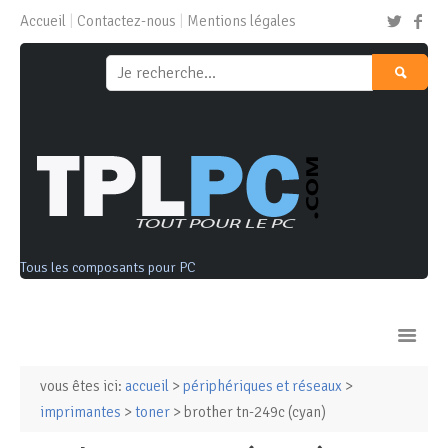
Accueil
Contactez-nous
Mentions légales
Tous les composants pour PC
vous êtes ici:
accueil
>
périphériques et réseaux
>
Ordinateurs & Tablettes
imprimantes
>
toner
> brother tn-249c (cyan)
Composants