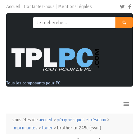
Accueil
Contactez-nous
Mentions légales
Tous les composants pour PC
vous êtes ici:
accueil
>
périphériques et réseaux
>
Ordinateurs & Tablettes
imprimantes
>
toner
> brother tn-245c (cyan)
Composants