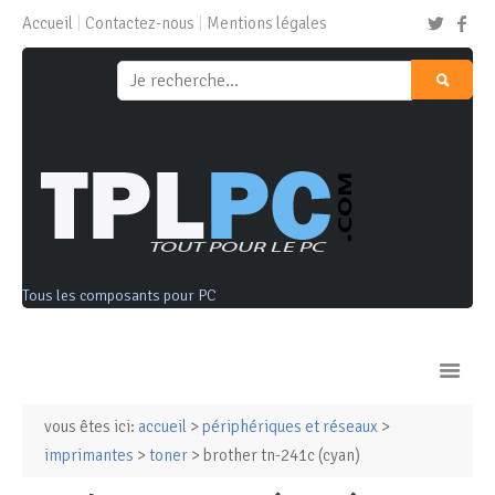
Accueil
Contactez-nous
Mentions légales
Tous les composants pour PC
vous êtes ici:
accueil
>
périphériques et réseaux
>
Ordinateurs & Tablettes
imprimantes
>
toner
> brother tn-241c (cyan)
Composants