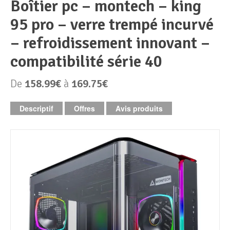
boîtier pc – montech – king
95 pro – verre trempé incurvé
Périphériques & Réseaux
PC de bureau
– refroidissement innovant –
PC portable
Alimentation PC
compatibilité série 40
Mini PC
Boitier PC
Clavier & Souris
De
158.99€
à
169.75€
PC Tout-en-un
Carte graphique
Ecran PC
Descriptif
Offres
Avis produits
PC en kit
Carte mère
Imprimante
Barebone
Mémoire PC
Réseaux
Tablettes
Mémoire Notebook
Processeur