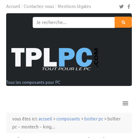
Accueil
Contactez-nous
Mentions légales
Tous les composants pour PC
vous êtes ici:
accueil
>
composants
>
boitier pc
> boîtier
Ordinateurs & Tablettes
pc – montech – king...
Composants