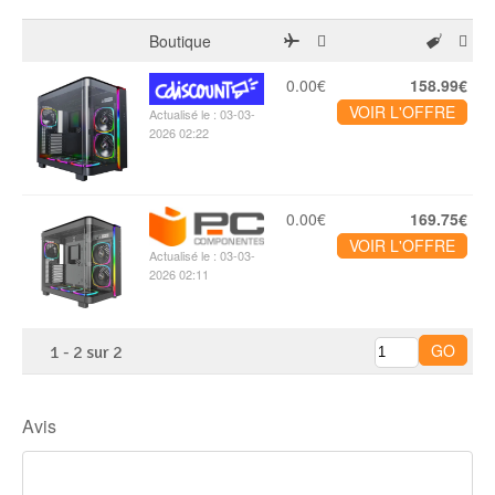
Boutique
0.00€
158.99€
VOIR L'OFFRE
Actualisé le : 03-03-
2026 02:22
0.00€
169.75€
VOIR L'OFFRE
Actualisé le : 03-03-
2026 02:11
1
-
2
sur
2
Avis