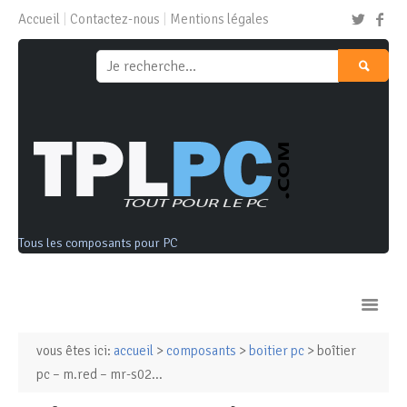
Accueil
Contactez-nous
Mentions légales
Tous les composants pour PC
vous êtes ici:
accueil
>
composants
>
boitier pc
> boîtier
Ordinateurs & Tablettes
pc – m.red – mr-s02...
Composants