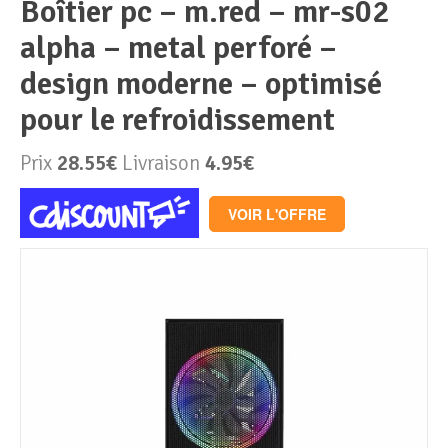
boîtier pc – m.red – mr-s02
alpha – metal perforé –
Périphériques & Réseaux
PC de bureau
design moderne – optimisé
PC portable
Alimentation PC
pour le refroidissement
Mini PC
Boitier PC
Clavier & Souris
Prix
28.55€
Livraison
4.95€
PC Tout-en-un
Carte graphique
Ecran PC
VOIR L'OFFRE
PC en kit
Carte mère
Imprimante
Barebone
Mémoire PC
Réseaux
Tablettes
Mémoire Notebook
Processeur