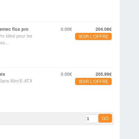
 antec flux pro
0.00€
204.08€
ro idéal pour les
VOIR L'OFFRE
es...
atx
0.00€
205.99€
/Sans Alim/E-ATX
VOIR L'OFFRE