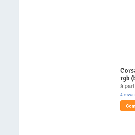
corsair icue 5000t lx
rgb (
à part
4 reve
Comp