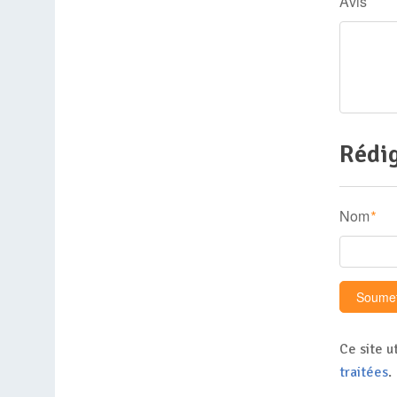
Avis
Rédig
Nom
*
Ce site u
traitées
.