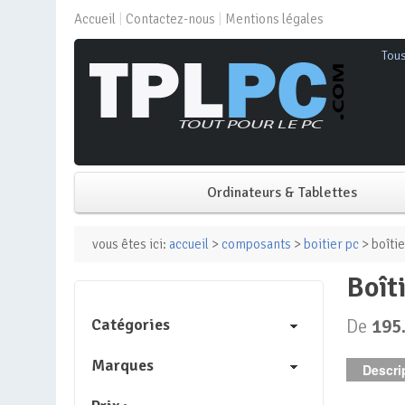
Accueil
Contactez-nous
Mentions légales
Tou
Ordinateurs & Tablettes
PC de bureau
vous êtes ici:
accueil
>
composants
>
boitier pc
> boîtie
boî
PC portable
Catégories
De
195
Mini PC
Marques
Descrip
PC Tout-en-un