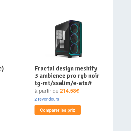
c)
fractal design meshify
3 ambience pro rgb noir
tg-mt/ssalim/e-atx#
à partir de
214.58€
2 revendeurs
Comparer les prix