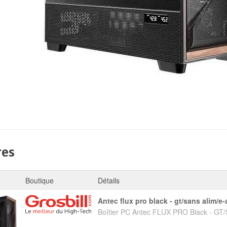
res
Boutique
Détails
antec flux pro black - gt/sans alim/e-
Boîtier PC Antec FLUX PRO Black - GT