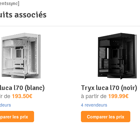
ntssync]
its associés
 luca l70 (blanc)
tryx luca l70 (noir)
ir de
à partir de
193.50€
199.99€
ndeurs
4 revendeurs
arer les prix
Comparer les prix