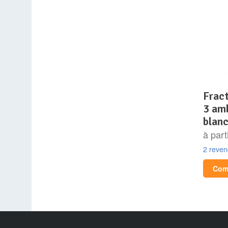
fractal design meshify
3 amb
blan
à part
2 reve
Comp