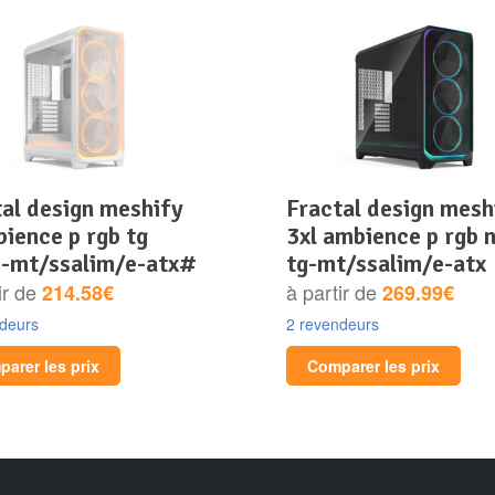
fractal design meshify
ience p rgb tg
3xl ambience p rgb n
c-mt/ssalim/e-atx#
tg-mt/ssalim/e-atx
ir de
à partir de
214.58€
269.99€
ndeurs
2 revendeurs
arer les prix
Comparer les prix