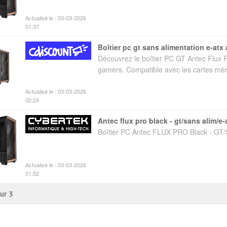
Actualisé le : 03-03-2026
01:37
boîtier pc gt sans alimentation e-atx
Découvrez le boîtier PC GT Antec Flux P
gamers. Compatible avec les cartes mèr
Actualisé le : 03-03-2026
02:24
antec flux pro black - gt/sans alim/e-
Boîtier PC Antec FLUX PRO Black - GT
Actualisé le : 03-03-2026
01:52
sur
3