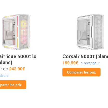
corsair 5000t (blan
blanc)
199.99€
1 revendeur
ir de
242.90€
Comparer les prix
ndeurs
arer les prix