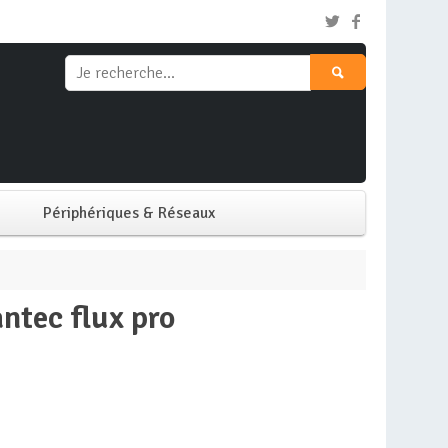
Périphériques & Réseaux
Clavier & Souris
antec flux pro
Ecran PC
Imprimante
Réseaux