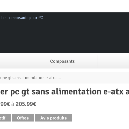
s les composants pour PC
Composants
Alimentation PC
r pc gt sans alimentation e-atx a...
tier pc gt sans alimentation e-atx 
Boitier PC
.99€
à
205.99€
Carte graphique
tif
Offres
Avis produits
Carte mère