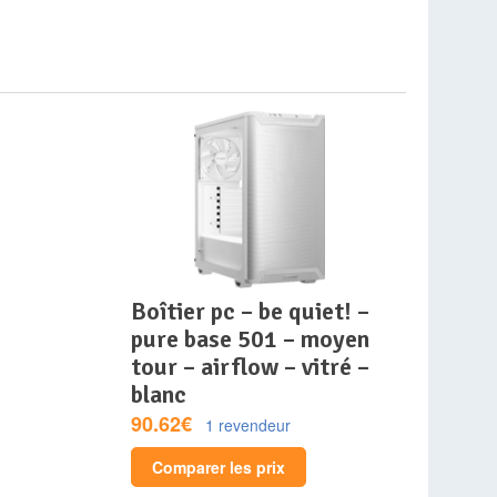
boîtier pc – be quiet! –
pure base 501 – moyen
tour – airflow – vitré –
blanc
90.62€
1 revendeur
Comparer les prix