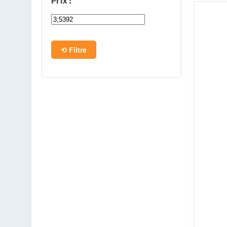
Prix :
PC en kit
Barebone
Filtre
Tablettes