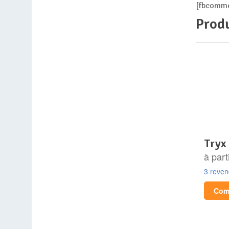
[fbcomme
Produ
tryx
à part
3 reve
Comp