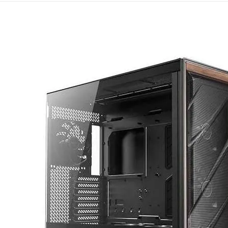
Mémoire PC
Mémoire Notebook
Processeur
Disque SSD