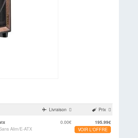
Livraison
Prix
atx
0.00€
195.99€
/Sans Alim/E-ATX
VOIR L'OFFRE