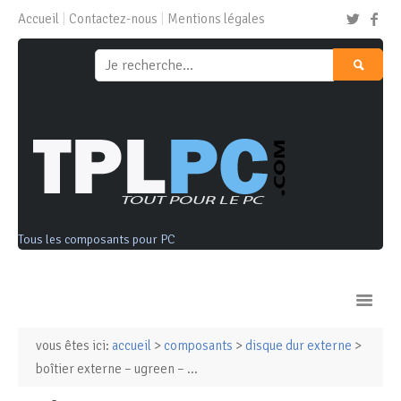
Accueil
Contactez-nous
Mentions légales
Tous les composants pour PC
vous êtes ici:
accueil
>
composants
>
disque dur externe
>
Ordinateurs & Tablettes
boîtier externe – ugreen – ...
Composants