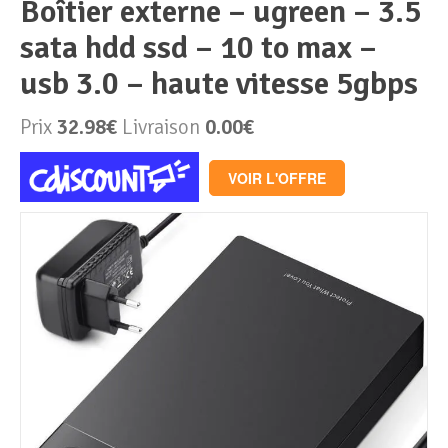
boîtier externe – ugreen – 3.5
sata hdd ssd – 10 to max –
Périphériques & Réseaux
PC de bureau
usb 3.0 – haute vitesse 5gbps
PC portable
Alimentation PC
Prix
32.98€
Livraison
0.00€
Mini PC
Boitier PC
Clavier & Souris
VOIR L'OFFRE
PC Tout-en-un
Carte graphique
Ecran PC
PC en kit
Carte mère
Imprimante
Barebone
Mémoire PC
Réseaux
Tablettes
Mémoire Notebook
Processeur