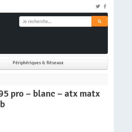
Périphériques & Réseaux
Clavier & Souris
Ecran PC
gb
Imprimante
Réseaux