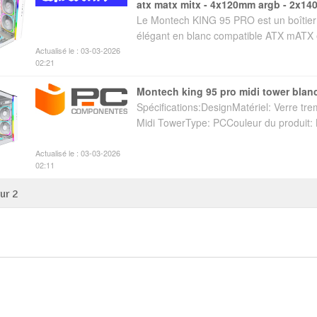
atx matx mitx - 4x120mm argb - 2x1
Le Montech KING 95 PRO est un boîtier
élégant en blanc compatible ATX mATX et
Actualisé le : 03-03-2026
02:21
montech king 95 pro midi tower blan
Spécifications:DesignMatériel: Verre 
Midi TowerType: PCCouleur du produit: 
Actualisé le : 03-03-2026
02:11
sur
2