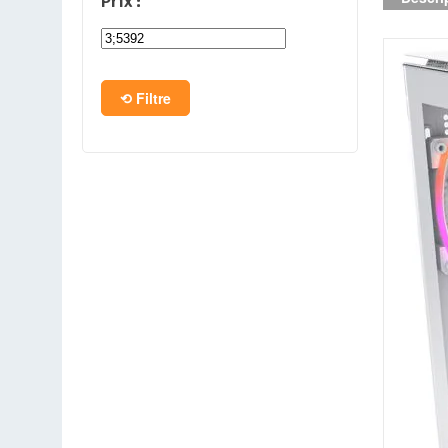
Prix :
PC en kit
Barebone
Filtre
Tablettes