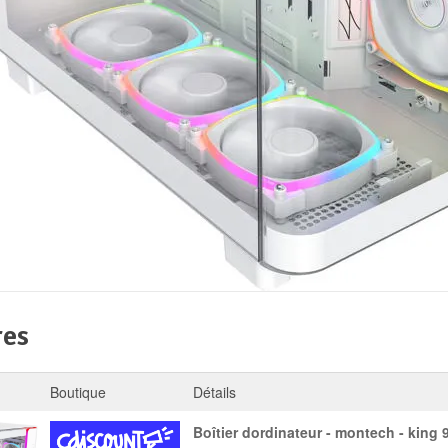
res
Boutique
Détails
boîtier dordinateur - montech - king 95 pro - blanc -