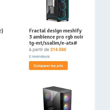
c)
fractal design meshify
3 ambience pro rgb noir
tg-mt/ssalim/e-atx#
à partir de
214.58€
2 revendeurs
Comparer les prix