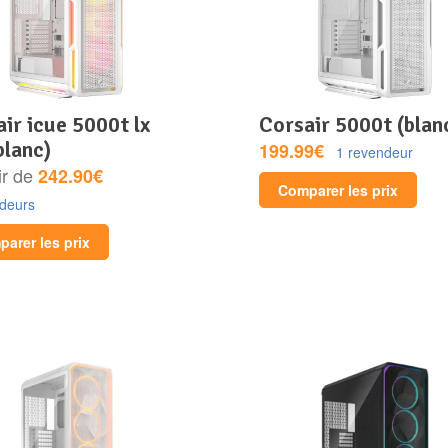
corsair 5000t (blan
blanc)
199.99€
1 revendeur
ir de
242.90€
Comparer les prix
ndeurs
arer les prix