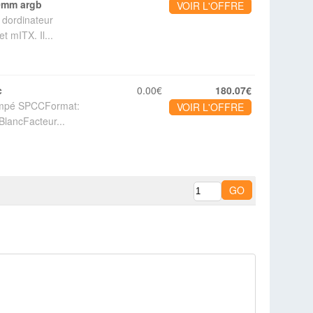
40mm argb
VOIR L'OFFRE
 dordinateur
 mITX. Il...
c
0.00€
180.07€
trempé SPCCFormat:
VOIR L'OFFRE
BlancFacteur...