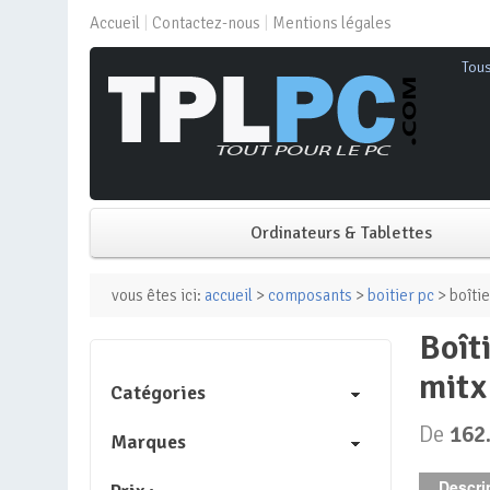
Accueil
Contactez-nous
Mentions légales
Tou
Ordinateurs & Tablettes
PC de bureau
vous êtes ici:
accueil
>
composants
>
boitier pc
> boîti
boîtier dordinateur – montech – king 95 pro – blanc – atx matx
PC portable
mitx
Catégories
Mini PC
De
162
Marques
PC Tout-en-un
Descrip