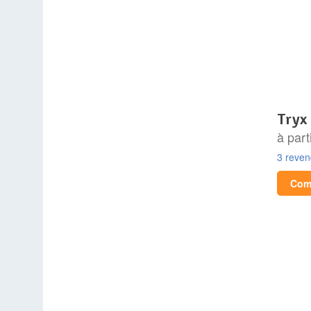
tryx
à part
3 reve
Comp