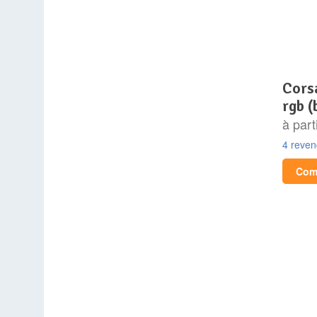
corsair icue 5000t lx
rgb (
à part
4 reve
Comp