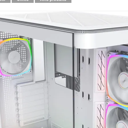
Mémoire PC
Mémoire Notebook
Processeur
Disque SSD