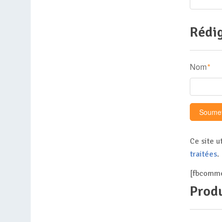
Rédig
Nom
*
Ce site u
traitées
.
[fbcomme
Produ