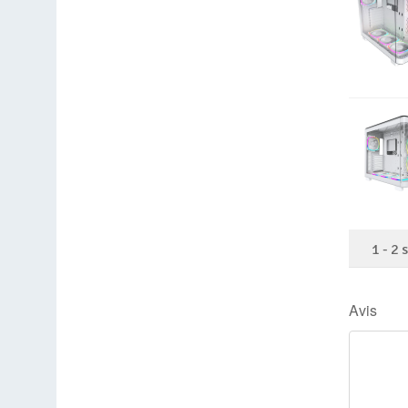
1
-
2
Avis