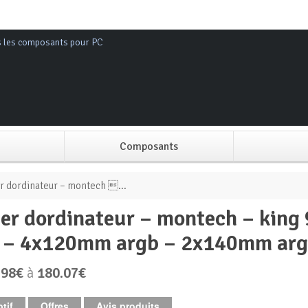
s les composants pour PC
Composants
Alimentation PC
er dordinateur – montech ...
Boitier PC
 – 4x120mm argb – 2x140mm ar
Carte graphique
.98€
à
180.07€
Carte mère
tif
Offres
Avis produits