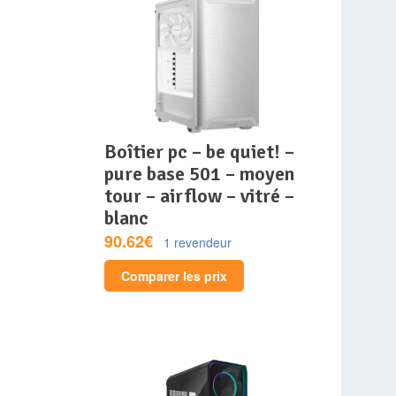
boîtier pc – be quiet! –
pure base 501 – moyen
tour – airflow – vitré –
blanc
90.62€
1 revendeur
Comparer les prix