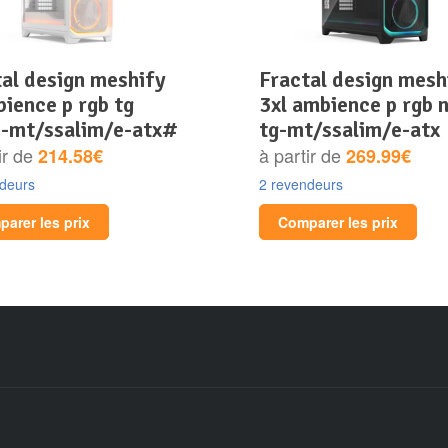
fractal design meshify
ience p rgb tg
3xl ambience p rgb n
c-mt/ssalim/e-atx#
tg-mt/ssalim/e-atx
ir de
à partir de
214.58€
269.99€
ndeurs
2 revendeurs
arer les prix
Comparer les prix