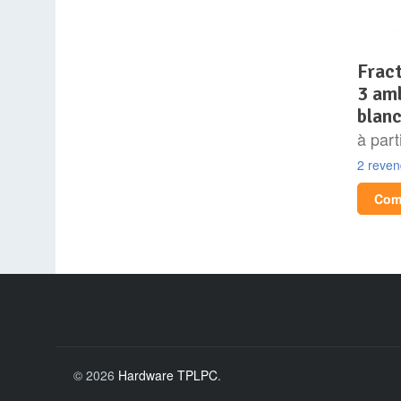
fractal design meshify
3 amb
blan
à part
2 reve
Comp
© 2026
Hardware TPLPC
.