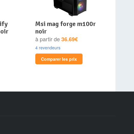
msi mag forge m100r
oir
noir
à partir de
36.69€
4 revendeurs
Comparer les prix