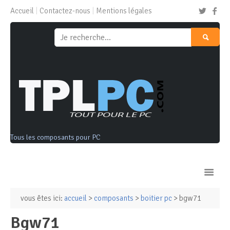
Accueil
Contactez-nous
Mentions légales
Tous les composants pour PC
vous êtes ici:
accueil
>
composants
>
boitier pc
> bgw71
Ordinateurs & Tablettes
bgw71
Composants