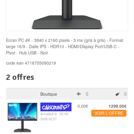
Disque SSD
Ecran PC 4K - 3840 x 2160 pixels - 5 ms (gris à gris) - Format
large 16/9 - Dalle IPS - HDR10 - HDMI/Display Port/USB-C -
Pivot - Hub USB - Noir
code ean 4718755090219
2 offres
Boutique
0.00€
1298.00€
VOIR L'OFFRE
Actualisé le : 03-03-
2026 02:27