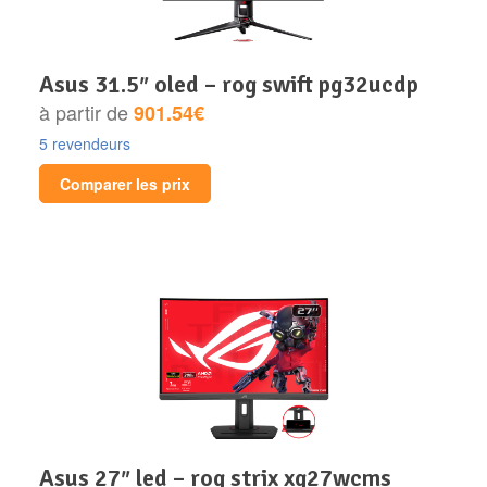
asus 31.5″ oled – rog swift pg32ucdp
à partir de
901.54€
5 revendeurs
Comparer les prix
asus 27″ led – rog strix xg27wcms