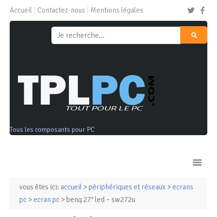
Accueil
Contactez-nous
Mentions légales
Tous les composants pour PC
vous êtes ici:
accueil
>
périphériques et réseaux
>
ecrans
Ordinateurs & Tablettes
pc
>
ecran pc
> benq 27″ led – sw272u
Composants