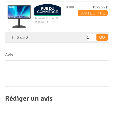
0.00€
1329.99€
VOIR L'OFFRE
Actualisé le : 04-03-
2026 01:13
1
-
2
sur
2
Avis
Rédiger un avis