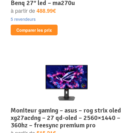
benq 27″ led – ma270u
à partir de
488.99€
5 revendeurs
Comparer les prix
moniteur gaming – asus – rog strix oled
xg27acdng – 27 qd-oled – 2560×1440 –
360hz – freesync premium pro
à partir de
515.21€