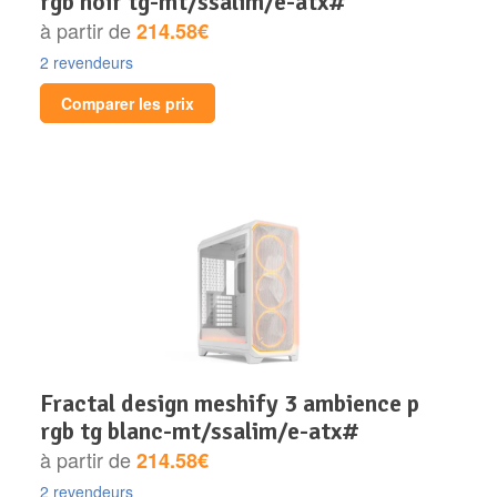
rgb noir tg-mt/ssalim/e-atx#
à partir de
214.58€
2 revendeurs
Comparer les prix
fractal design meshify 3 ambience p
rgb tg blanc-mt/ssalim/e-atx#
à partir de
214.58€
2 revendeurs