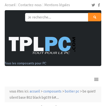
Accueil
Contactez-nous
Mentions légales
Tous les composants pour PC
vous êtes ici:
accueil
>
composants
>
boitier pc
> be quiet!
Ordinateurs & Tablettes
silent base 802 black bg039 &#...
Composants