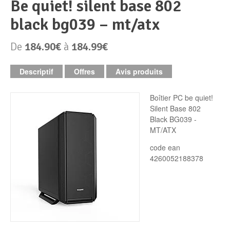
be quiet! silent base 802
black bg039 – mt/atx
Périphériques & Réseaux
PC de bureau
De
184.90€
à
184.99€
PC portable
Alimentation PC
Descriptif
Offres
Avis produits
Mini PC
Boitier PC
Clavier & Souris
Boîtier PC be quiet!
PC Tout-en-un
Carte graphique
Ecran PC
Silent Base 802
Black BG039 -
MT/ATX
PC en kit
Carte mère
Imprimante
code ean
Barebone
Mémoire PC
Réseaux
4260052188378
Tablettes
Mémoire Notebook
Processeur