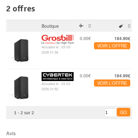
Disque SSD
2 offres
Boutique
0.00€
184.90€
VOIR L'OFFRE
Actualisé le : 03-03-
2026 01:36
0.00€
184.99€
VOIR L'OFFRE
Actualisé le : 03-03-
2026 01:52
1
-
2
sur
2
Avis