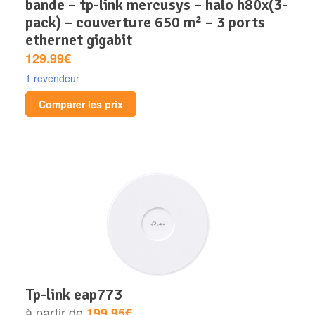
bande – tp-link mercusys – halo h80x(3-
pack) – couverture 650 m² – 3 ports
ethernet gigabit
129.99€
1 revendeur
Comparer les prix
tp-link eap773
à partir de
199.95€