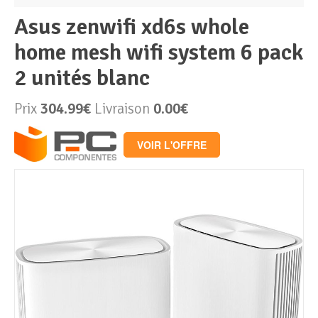
asus zenwifi xd6s whole
Périphériques & Réseaux
PC de bureau
home mesh wifi system 6 pack
2 unités blanc
PC portable
Alimentation PC
Prix
304.99€
Livraison
0.00€
Mini PC
Boitier PC
Clavier & Souris
VOIR L'OFFRE
PC Tout-en-un
Carte graphique
Ecran PC
PC en kit
Carte mère
Imprimante
Barebone
Mémoire PC
Réseaux
Tablettes
Mémoire Notebook
Processeur