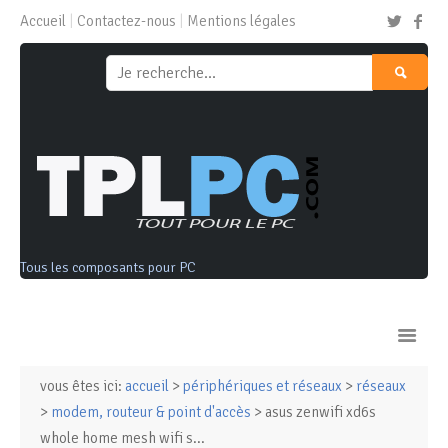
Accueil
Contactez-nous
Mentions légales
Tous les composants pour PC
vous êtes ici:
accueil
>
périphériques et réseaux
>
réseaux
Ordinateurs & Tablettes
>
modem, routeur & point d'accès
> asus zenwifi xd6s
whole home mesh wifi s...
Composants