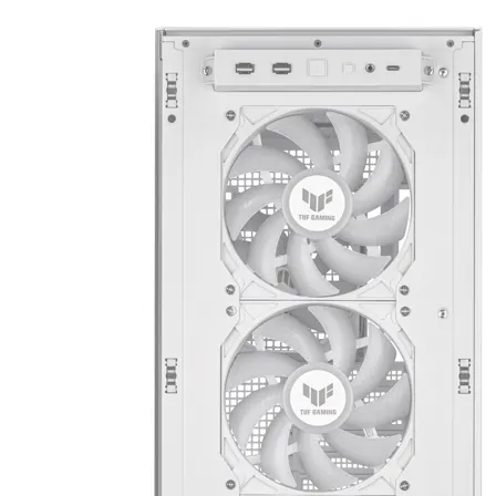
Mémoire PC
Mémoire Notebook
Processeur
Disque SSD