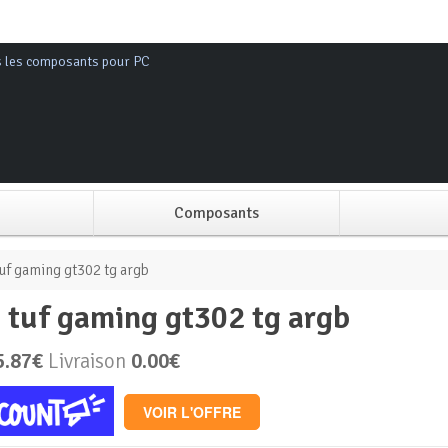
s les composants pour PC
Composants
Alimentation PC
tuf gaming gt302 tg argb
s tuf gaming gt302 tg argb
Boitier PC
5.87€
Livraison
0.00€
Carte graphique
VOIR L'OFFRE
Carte mère