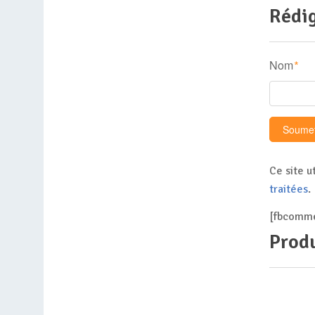
Rédig
Nom
*
Ce site u
traitées
.
[fbcomme
Produ