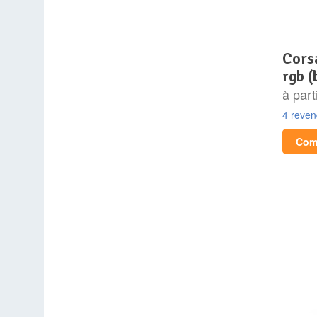
corsair icue 5000t lx
rgb (
à part
4 reve
Comp