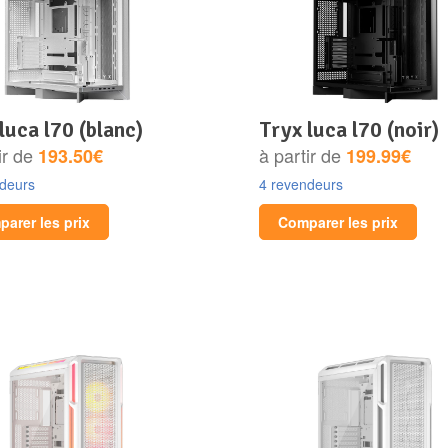
 luca l70 (blanc)
tryx luca l70 (noir)
ir de
à partir de
193.50€
199.99€
ndeurs
4 revendeurs
arer les prix
Comparer les prix