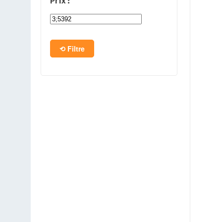
Prix :
PC en kit
Barebone
Filtre
Tablettes