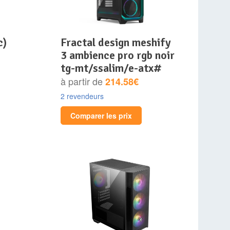
c)
fractal design meshify
3 ambience pro rgb noir
tg-mt/ssalim/e-atx#
à partir de
214.58€
2 revendeurs
Comparer les prix