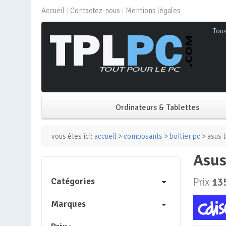
Accueil
Contactez-nous
Mentions légales
Tou
Ordinateurs & Tablettes
PC de bureau
vous êtes ici:
accueil
>
composants
>
boitier pc
> asus 
asu
PC portable
Catégories
Prix
13
Mini PC
Marques
PC Tout-en-un