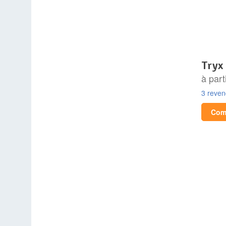
tryx
à part
3 reve
Comp