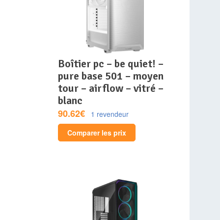
boîtier pc – be quiet! –
pure base 501 – moyen
tour – airflow – vitré –
blanc
90.62€
1 revendeur
Comparer les prix