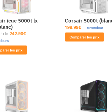
corsair 5000t (blan
blanc)
199.99€
1 revendeur
ir de
242.90€
Comparer les prix
ndeurs
arer les prix