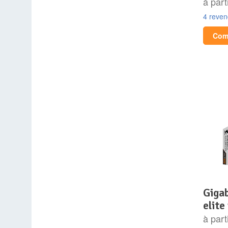
à part
4 reve
Comp
gigabyte x870 aorus
elite
à part