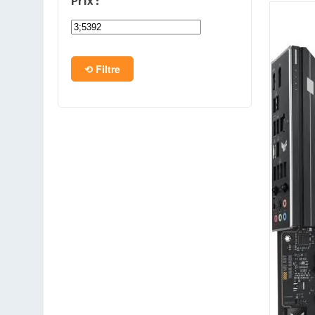
Prix :
PC en kit
Barebone
Filtre
Tablettes