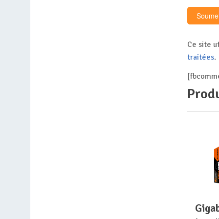
Ce site u
traitées
.
[fbcomme
Produ
gig