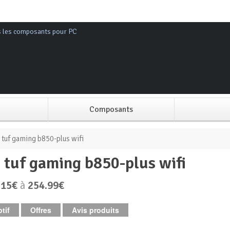
s les composants pour PC
Composants
Alimentation PC
 tuf gaming b850-plus wifi
s tuf gaming b850-plus wifi
Boitier PC
.15€
à
254.99€
Carte graphique
tif
Offres
Avis produits
Carte mère