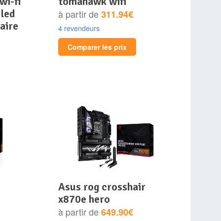
wi-fi
tomahawk wifi
 led
à partir de
311.94€
aire
4 revendeurs
Comparer les prix
asus rog crosshair
x870e hero
à partir de
649.90€