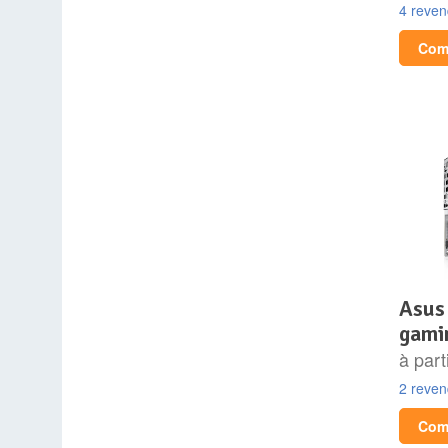
4 reve
Comp
asus rog strix x870-a
gamin
à part
2 reve
Comp