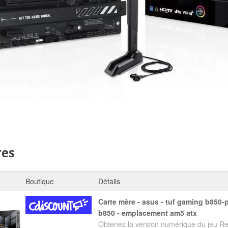
res
Boutique
Détails
carte mère - asus - tuf gaming b850-plus wifi - amd
b850 - emplacement am5 atx
Obtenez la version numérique du jeu Res