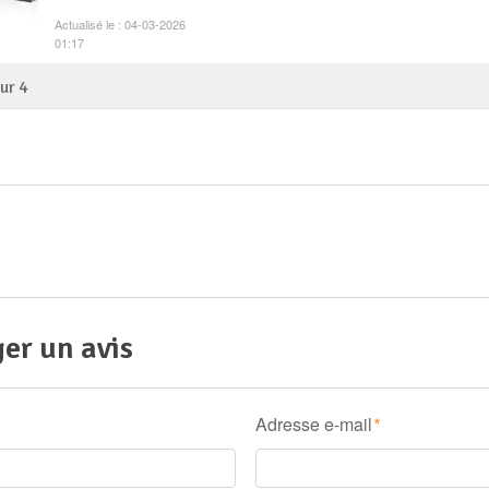
Actualisé le : 04-03-2026
01:17
sur
4
er un avis
Adresse e-mail
*