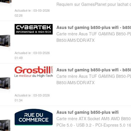
Requiem sur GamesPlanet pour lachat de
Actualisé le : 03-03-2026
02:26
asus tuf gaming b850-plus wifi - b85
Carte mère Asus TUF GAMING B850-PL
B850/AM5/DDR/ATX
Actualisé le : 03-03-2026
01:49
asus tuf gaming b850-plus wifi - b85
Carte mère Asus TUF GAMING B850-PL
B850/AM5/DDR/ATX
Actualisé le : 03-03-2026
01:34
asus tuf gaming b850-plus wifi
Carte mère ATX Socket AM5 AMD B850 
PCIe 5.0 - USB 3.2 - PCI-Express 5.0 16