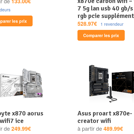
x870e carbon wifi – 
ir de
133.00€
7 5g lan usb 40 gb/s
ndeurs
rgb pcie supplément
arer les prix
528.97€
1 revendeur
Comparer les prix
asus proart x870e-
 wifi7 ice
creator wifi
ir de
à partir de
249.99€
489.99€