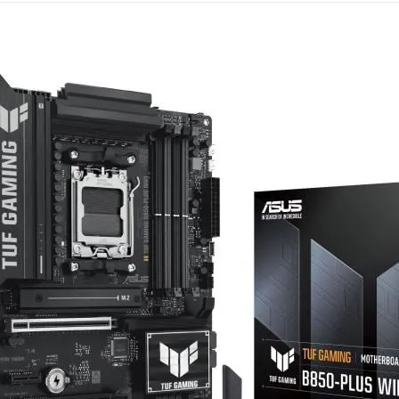
Mémoire PC
Mémoire Notebook
Processeur
Disque SSD