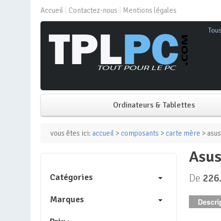
Accueil
Contactez-nous
Mentions légales
Tou
Ordinateurs & Tablettes
PC de bureau
vous êtes ici:
accueil
>
composants
>
carte mère
> asus
asu
PC portable
Catégories
De
226
Mini PC
Marques
Descrip
PC Tout-en-un