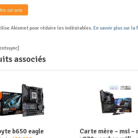
tilise Akismet pour réduire les indésirables.
En savoir plus sur l
ntssync]
its associés
abyte b650 eagle
carte mère – msi – mpg