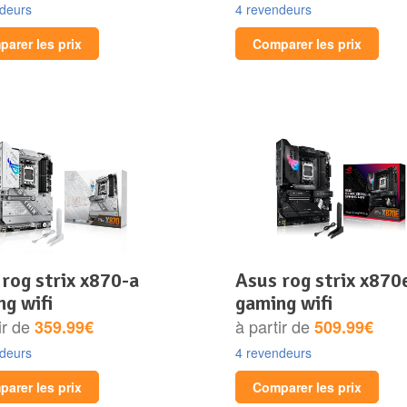
ndeurs
4 revendeurs
arer les prix
Comparer les prix
asus rog strix x870e-e
g wifi
gaming wifi
ir de
à partir de
359.99€
509.99€
ndeurs
4 revendeurs
arer les prix
Comparer les prix