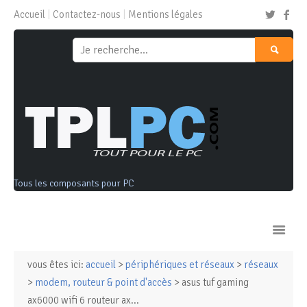
Accueil
Contactez-nous
Mentions légales
Tous les composants pour PC
vous êtes ici:
accueil
>
périphériques et réseaux
>
réseaux
Ordinateurs & Tablettes
>
modem, routeur & point d'accès
> asus tuf gaming
ax6000 wifi 6 routeur ax...
Composants