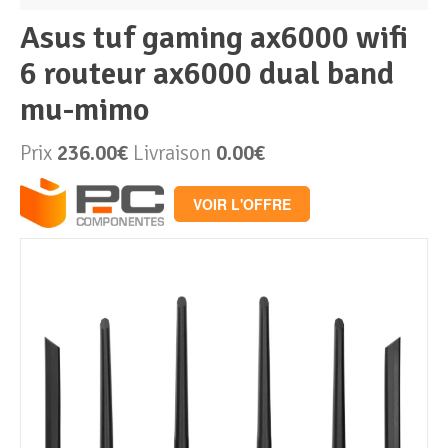
asus tuf gaming ax6000 wifi
Périphériques & Réseaux
PC de bureau
6 routeur ax6000 dual band
mu-mimo
PC portable
Alimentation PC
Prix
236.00€
Livraison
0.00€
Mini PC
Boitier PC
Clavier & Souris
VOIR L'OFFRE
PC Tout-en-un
Carte graphique
Ecran PC
PC en kit
Carte mère
Imprimante
Barebone
Mémoire PC
Réseaux
Tablettes
Mémoire Notebook
Processeur