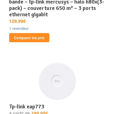
bande – tp-link mercusys – halo h80x(3-
pack) – couverture 650 m² – 3 ports
ethernet gigabit
129.99€
1 revendeur
Comparer les prix
tp-link eap773
à partir de
199.95€