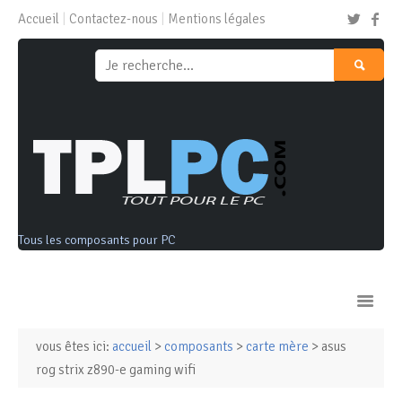
Accueil
Contactez-nous
Mentions légales
Tous les composants pour PC
vous êtes ici:
accueil
>
composants
>
carte mère
> asus
Ordinateurs & Tablettes
rog strix z890-e gaming wifi
Composants