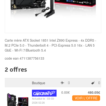
Disque SSD
Carte mère ATX Socket 1851 Intel Z890 Express - 4x DDR5 -
M.2 PCIe 5.0 - Thunderbolt 4 - PCI-Express 5.0 16x - LAN 5
GbE - Wi-Fi 7/Bluetooth 5.4
code ean 4711387756133
2 offres
Boutique
0.00€
480.05€
VOIR L'OFFRE
Actualisé le : 03-03-
2026 02:26