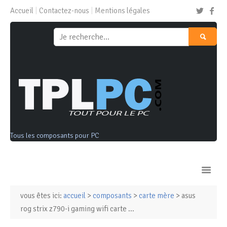
Accueil
Contactez-nous
Mentions légales
Tous les composants pour PC
vous êtes ici:
accueil
>
composants
>
carte mère
> asus
Ordinateurs & Tablettes
rog strix z790-i gaming wifi carte ...
Composants