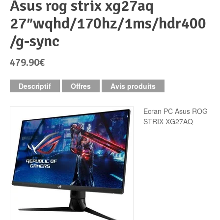
asus rog strix xg27aq
27″wqhd/170hz/1ms/hdr400
Périphériques & Réseaux
PC de bureau
/g-sync
PC portable
Alimentation PC
479.90€
Mini PC
Boitier PC
Clavier & Souris
Descriptif
Offres
Avis produits
PC Tout-en-un
Carte graphique
Ecran PC
Ecran PC Asus ROG
STRIX XG27AQ
PC en kit
Carte mère
Imprimante
Barebone
Mémoire PC
Réseaux
Tablettes
Mémoire Notebook
Processeur