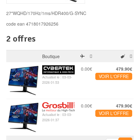
Disque SSD
27"WQHD/170Hz/1ms/HDR400/G-SYNC
code ean 4718017926256
2 offres
Boutique
0.00€
479.90€
VOIR L'OFFRE
Actualisé le : 03-03-
2026 01:53
0.00€
479.90€
VOIR L'OFFRE
Actualisé le : 03-03-
2026 01:37