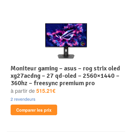
moniteur gaming – asus – rog strix oled
xg27acdng – 27 qd-oled – 2560×1440 –
360hz – freesync premium pro
à partir de
515.21€
2 revendeurs
Comparer les prix