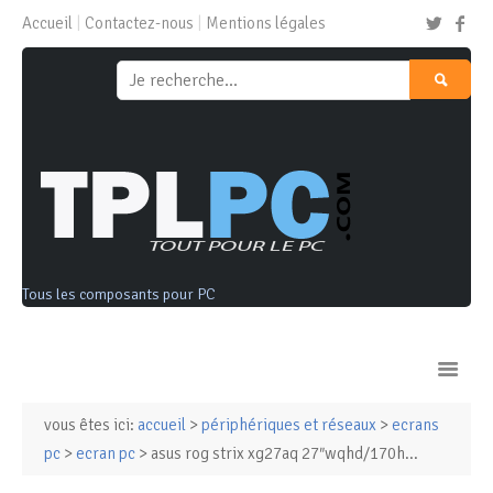
Accueil
Contactez-nous
Mentions légales
Tous les composants pour PC
vous êtes ici:
accueil
>
périphériques et réseaux
>
ecrans
Ordinateurs & Tablettes
pc
>
ecran pc
> asus rog strix xg27aq 27″wqhd/170h...
Composants