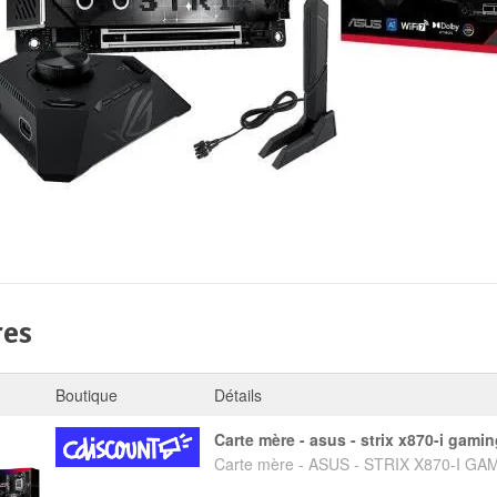
res
Boutique
Détails
carte mère - asus - strix x870-i gamin
Carte mère - ASUS - STRIX X870-I GA