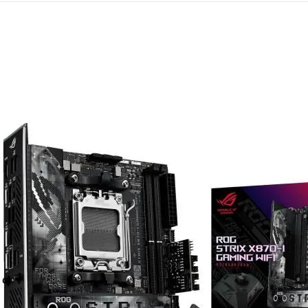
Mémoire PC
Mémoire Notebook
Processeur
Disque SSD