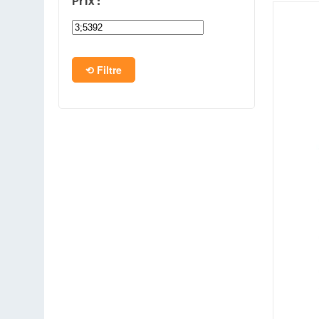
Prix :
PC en kit
Barebone
Filtre
Tablettes