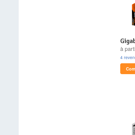
gig
à part
4 reve
Comp