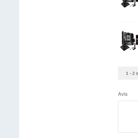
1
-
2
Avis