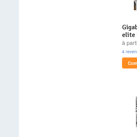
gigabyte x870 aorus
elite
à part
4 reve
Comp