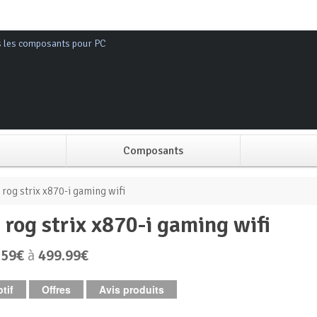
s les composants pour PC
Composants
Alimentation PC
 rog strix x870-i gaming wifi
s rog strix x870-i gaming wifi
Boitier PC
.59€
à
499.99€
Carte graphique
tif
Offres
Avis produits
Carte mère