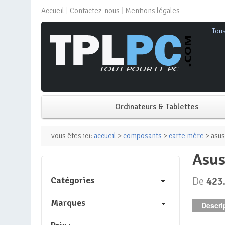
Accueil
Contactez-nous
Mentions légales
Tou
Ordinateurs & Tablettes
PC de bureau
vous êtes ici:
accueil
>
composants
>
carte mère
> asus
asu
PC portable
Catégories
De
423
Mini PC
Marques
Descrip
PC Tout-en-un