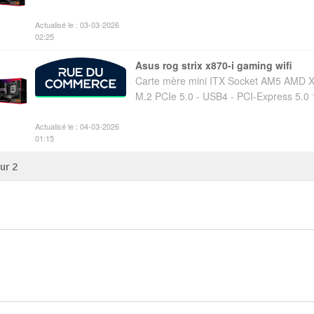
Actualisé le : 03-03-2026
02:25
asus rog strix x870-i gaming wifi
Carte mère mini ITX Socket AM5 AMD X
M.2 PCIe 5.0 - USB4 - PCI-Express 5.0 
Actualisé le : 04-03-2026
01:15
sur
2