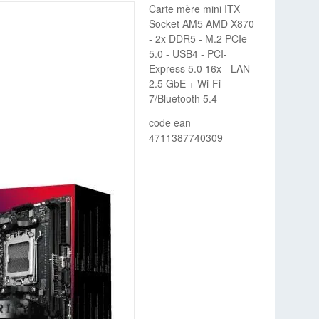
Carte mère mini ITX
Socket AM5 AMD X870
- 2x DDR5 - M.2 PCIe
5.0 - USB4 - PCI-
Express 5.0 16x - LAN
2.5 GbE + Wi-Fi
7/Bluetooth 5.4
code ean
4711387740309