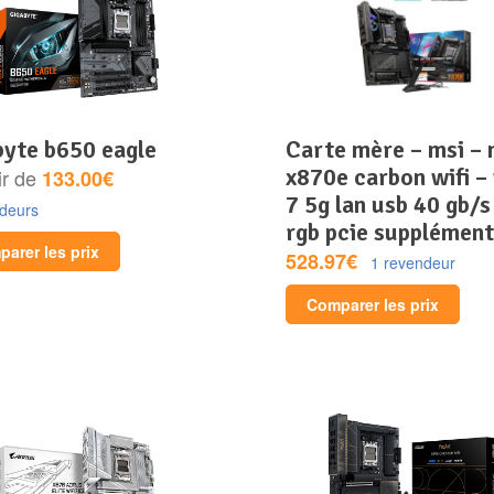
abyte b650 eagle
carte mère – msi – mpg
x870e carbon wifi – 
ir de
133.00€
7 5g lan usb 40 gb/s
ndeurs
rgb pcie supplément
arer les prix
528.97€
1 revendeur
Comparer les prix