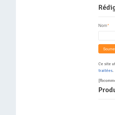
Rédig
Nom
*
Ce site u
traitées
.
[fbcomme
Produ