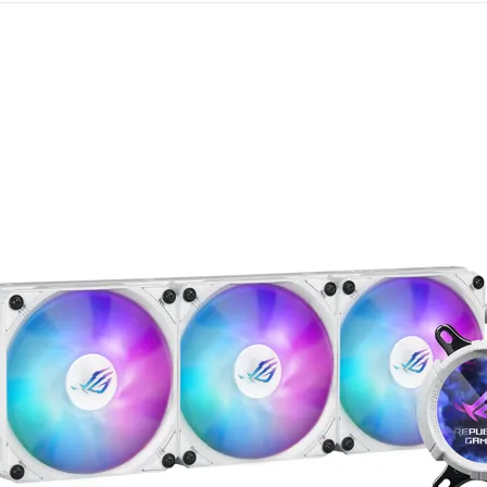
Mémoire PC
Mémoire Notebook
Processeur
Disque SSD