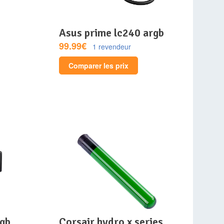
asus prime lc240 argb
99.99€
1 revendeur
Comparer les prix
corsair hydro x series