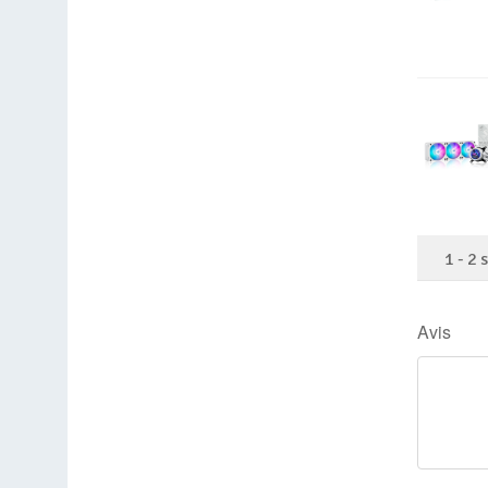
1
-
2
Avis