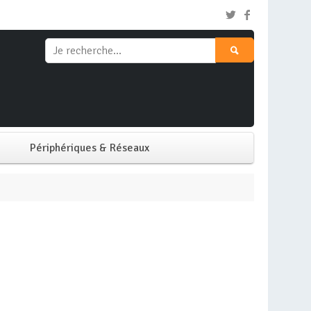
Périphériques & Réseaux
Clavier & Souris
e
Ecran PC
Imprimante
Réseaux