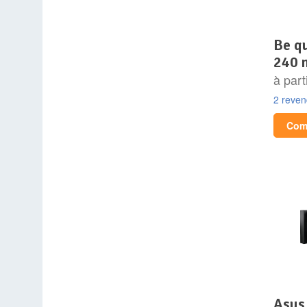
be quiet! pure loop 2 fx
240
à part
2 reve
Comp
asus tuf gaming lcii 240