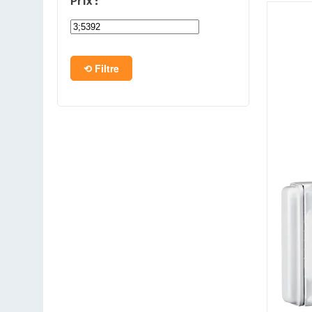
Prix :
PC en kit
Barebone
Filtre
Tablettes