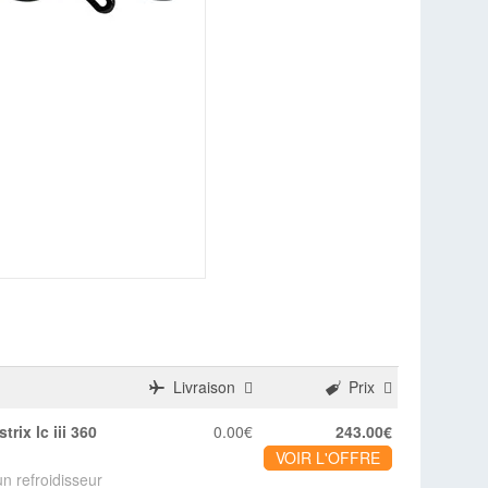
Livraison
Prix
0.00€
243.00€
VOIR L'OFFRE
n refroidisseur