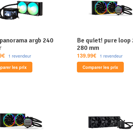
be quiet! pure loop 2 fx
r
280 mm
9€
139.99€
1 revendeur
1 revendeur
arer les prix
Comparer les prix