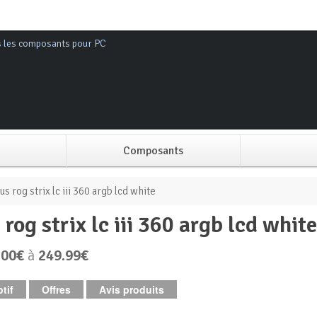
s les composants pour PC
Composants
Alimentation PC
us rog strix lc iii 360 argb lcd white
s rog strix lc iii 360 argb lcd whit
Boitier PC
.00€
à
249.99€
Carte graphique
tif
Offres
Avis produits
Carte mère