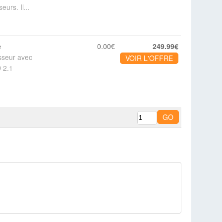
urs. Il...
e
0.00€
249.99€
sseur avec
VOIR L'OFFRE
 2.1