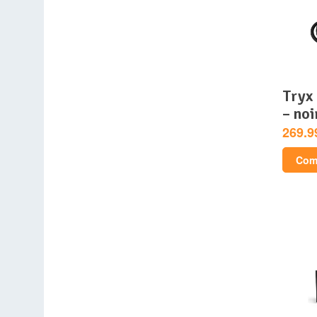
tryx panorama argb 240
– noi
269.9
Comp