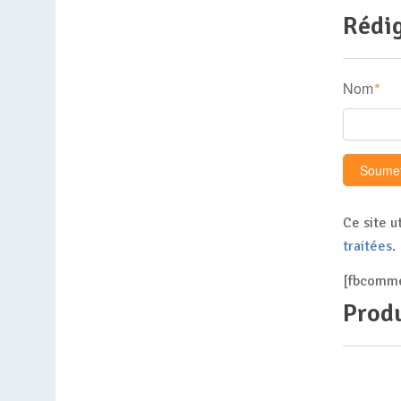
Rédig
Nom
*
Ce site u
traitées
.
[fbcomme
Produ