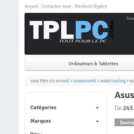
Accueil
Contactez-nous
Mentions légales
Tou
Ordinateurs & Tablettes
PC de bureau
vous êtes ici:
accueil
>
composants
>
watercooling
> as
asu
PC portable
Catégories
De
243
Mini PC
Marques
Descrip
PC Tout-en-un