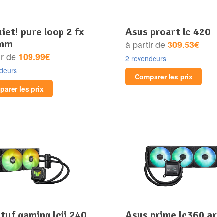
asus proart lc 420
 mm
à partir de
309.53€
ir de
109.99€
2 revendeurs
ndeurs
Comparer les prix
arer les prix
asus prime lc360 argb