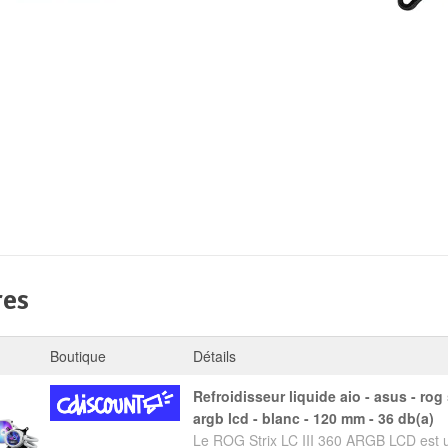
res
Boutique
Détails
refroidisseur liquide aio - asus - rog strix lc iii 360
argb lcd - blanc - 120 mm - 36 db(a)
Le ROG Strix LC III 360 ARGB LCD est u