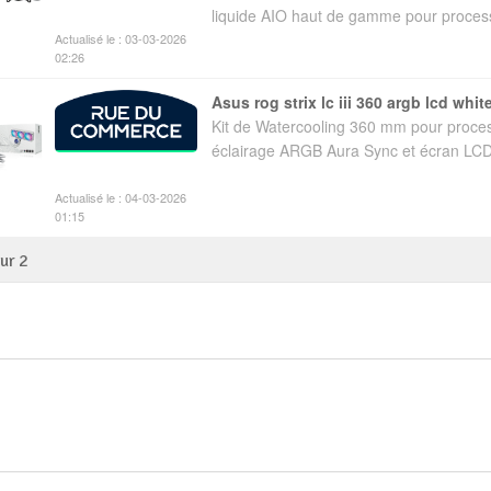
liquide AIO haut de gamme pour processe
Actualisé le : 03-03-2026
02:26
asus rog strix lc iii 360 argb lcd whit
Kit de Watercooling 360 mm pour proce
éclairage ARGB Aura Sync et écran LCD
Actualisé le : 04-03-2026
01:15
sur
2