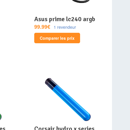
asus prime lc240 argb
99.99€
1 revendeur
Comparer les prix
corsair hydro x series