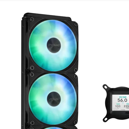
Mémoire PC
Mémoire Notebook
Processeur
Disque SSD