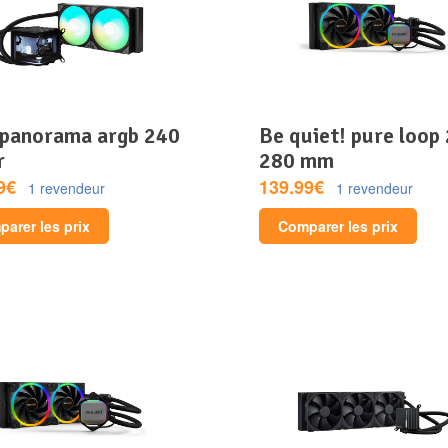
be quiet! pure loop 2 fx
r
280 mm
9€
139.99€
1 revendeur
1 revendeur
arer les prix
Comparer les prix