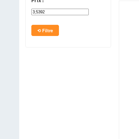
Prix :
PC en kit
Barebone
Filtre
Tablettes