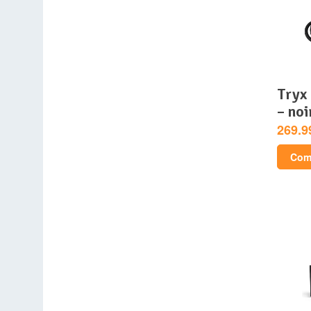
tryx panorama argb 240
– noi
269.9
Comp