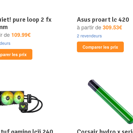
asus proart lc 420
 mm
à partir de
309.53€
ir de
109.99€
2 revendeurs
ndeurs
Comparer les prix
arer les prix
corsair hydro x series