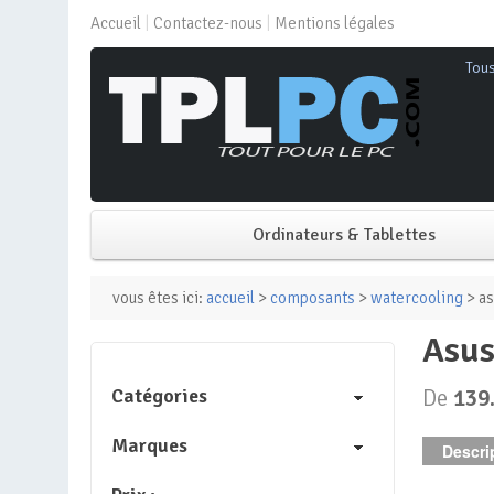
Accueil
Contactez-nous
Mentions légales
Tou
Ordinateurs & Tablettes
PC de bureau
vous êtes ici:
accueil
>
composants
>
watercooling
> as
asu
PC portable
Catégories
De
139
Mini PC
Marques
Descrip
PC Tout-en-un