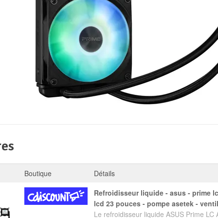
res
Boutique
Détails
refroidisseur liquide - asus - prime lc argb lcd - écran
lcd 23 pouces - pompe asetek - venti
Le refroidisseur liquide ASUS Prime LC