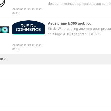
des performances optimales avec son é
Actualisé le : 03-03-2026
02:25
asus prime lc360 argb lcd
Kit de Watercooling 360 mm pour proce
éclairage ARGB et écran LCD 2.3
Actualisé le : 04-03-2026
01:17
sur
2