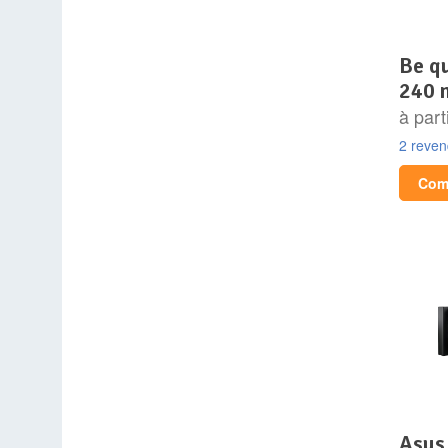
be quiet! pure loop 2 fx
240
à part
2 reve
Comp
asus tuf gaming lcii 240