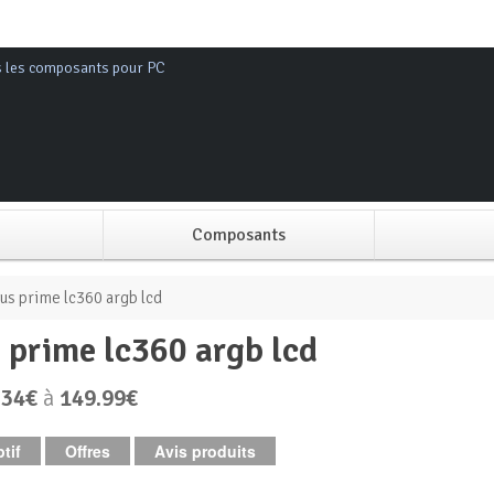
s les composants pour PC
Composants
Alimentation PC
us prime lc360 argb lcd
s prime lc360 argb lcd
Boitier PC
.34€
à
149.99€
Carte graphique
tif
Offres
Avis produits
Carte mère