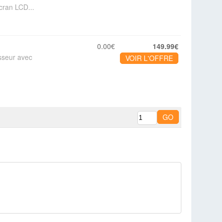
cran LCD...
0.00€
149.99€
sseur avec
VOIR L'OFFRE