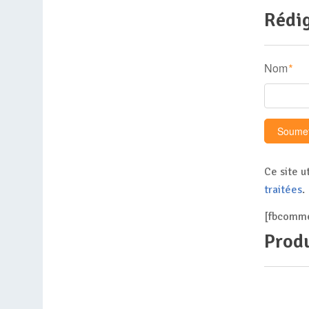
Rédig
Nom
*
Ce site u
traitées
.
[fbcomme
Produ