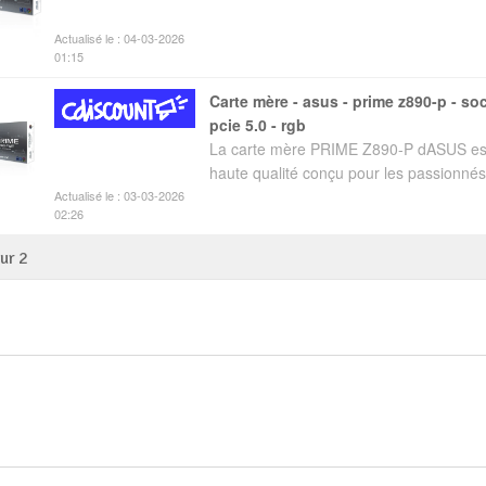
Actualisé le : 04-03-2026
01:15
carte mère - asus - prime z890-p - socket lga1851 -
pcie 5.0 - rgb
La carte mère PRIME Z890-P dASUS es
haute qualité conçu pour les passionnés
Actualisé le : 03-03-2026
02:26
sur
2