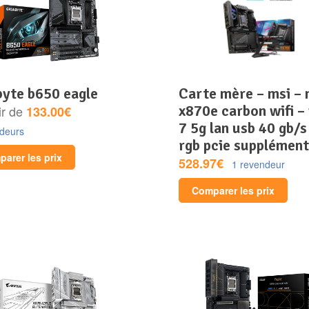
abyte b650 eagle
carte mère – msi – mpg
x870e carbon wifi – 
ir de
133.00€
7 5g lan usb 40 gb/s
ndeurs
rgb pcie supplément
arer les prix
528.97€
1 revendeur
Comparer les prix