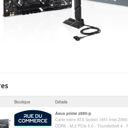
res
Boutique
Détails
asus prime z890-p
Carte mère ATX Socket 1851 Intel Z890
DDR5 - M.2 PCIe 5.0 - Thunderbolt 4 - 