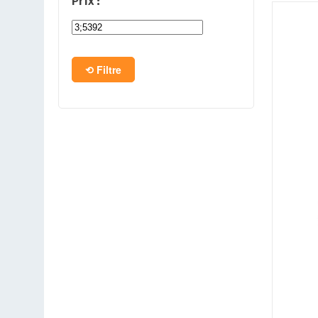
Prix :
PC en kit
Barebone
Filtre
Tablettes