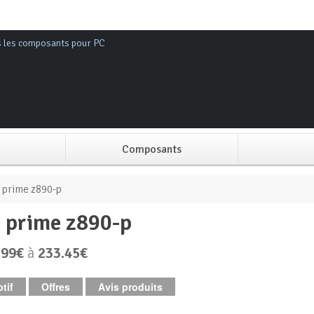
s les composants pour PC
Composants
Alimentation PC
 prime z890-p
s prime z890-p
Boitier PC
.99€
à
233.45€
Carte graphique
tif
Offres
Avis produits
Carte mère