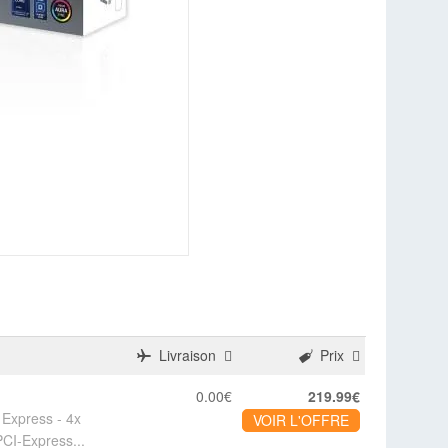
Livraison
Prix
0.00€
219.99€
 Express - 4x
VOIR L'OFFRE
PCI-Express...