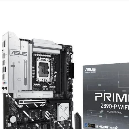
Mémoire PC
Mémoire Notebook
Processeur
Disque SSD