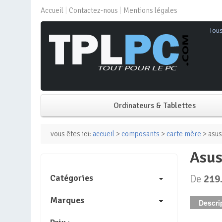
Accueil
Contactez-nous
Mentions légales
Tou
Ordinateurs & Tablettes
PC de bureau
vous êtes ici:
accueil
>
composants
>
carte mère
> asus
asu
PC portable
Catégories
De
219
Mini PC
Marques
Descrip
PC Tout-en-un