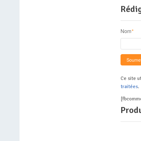
Rédig
Nom
*
Ce site u
traitées
.
[fbcomme
Produ