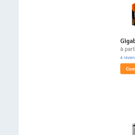
gig
à part
4 reve
Comp