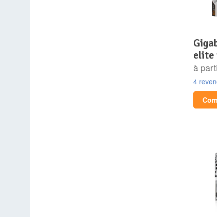
gigabyte x870 aorus
elite
à part
4 reve
Comp