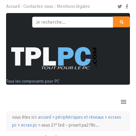
Accueil
Contactez-nous
Mentions légales
Tous les composants pour PC
vous êtes ici:
accueil
>
périphériques et réseaux
>
ecrans
Ordinateurs & Tablettes
pc
>
ecran pc
> asus 27″ led – proart pa278c...
Composants