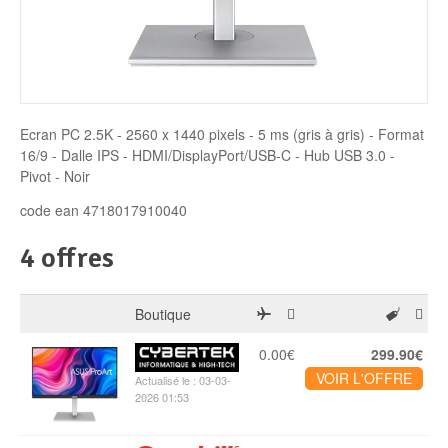
Disque SSD
Ecran PC 2.5K - 2560 x 1440 pixels - 5 ms (gris à gris) - Format
16/9 - Dalle IPS - HDMI/DisplayPort/USB-C - Hub USB 3.0 -
Pivot - Noir
code ean 4718017910040
4 offres
Boutique
0.00€
299.90€
VOIR L'OFFRE
Actualisé le : 03-03-
2026 01:53