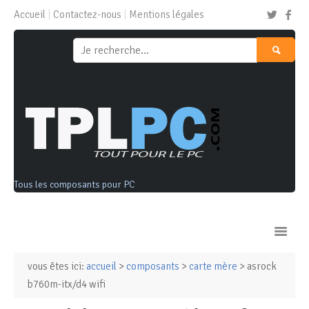
Accueil
Contactez-nous
Mentions légales
Tous les composants pour PC
vous êtes ici:
accueil
>
composants
>
carte mère
> asrock
Ordinateurs & Tablettes
b760m-itx/d4 wifi
Composants