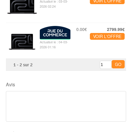
VOIR L'OFFRE
Actualisé le : 03-03-
2026 02:24
0.00€
2799.99€
VOIR L'OFFRE
Actualisé le : 04-03-
2026 01:16
1
-
2
sur
2
Avis