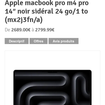
apple macbook pro m4 pro
14″ noir sidéral 24 go/1 to
Périphériques & Réseaux
PC de bureau
(mx2j3fn/a)
PC portable
Alimentation PC
De
2689.00€
à
2799.99€
Mini PC
Boitier PC
Clavier & Souris
Descriptif
Offres
Avis produits
PC Tout-en-un
Carte graphique
Ecran PC
PC en kit
Carte mère
Imprimante
Barebone
Mémoire PC
Réseaux
Tablettes
Mémoire Notebook
Processeur