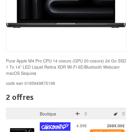
Disque SSD
Puce Apple M4 Pro CPU 14 coeurs (GPU 20 coeurs) 24 Go SSD
1 To 14" LED Liquid Retina XDR Wi-Fi 6E/Bluetooth Webcam
macOS Sequoia
code ean 0195949875199
2 offres
Boutique
4.99€
2689.00€