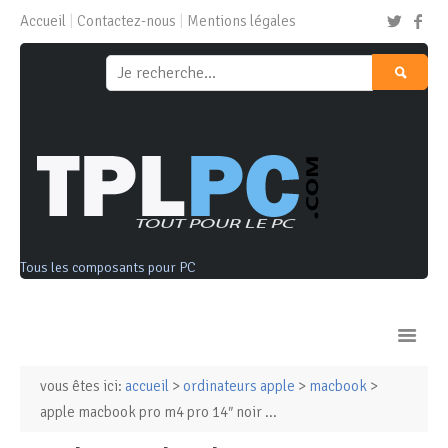
Accueil
Contactez-nous
Mentions légales
Tous les composants pour PC
vous êtes ici:
accueil
>
ordinateurs apple
>
macbook
>
Ordinateurs & Tablettes
apple macbook pro m4 pro 14″ noir ...
Composants